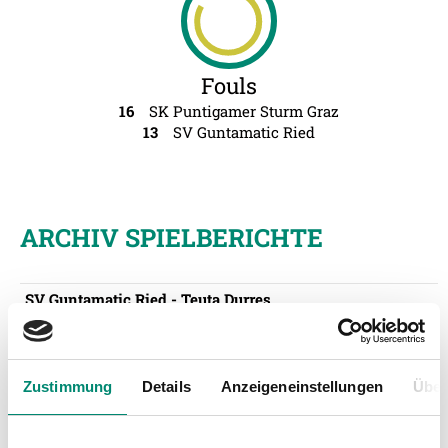
Fouls
16
SK Puntigamer Sturm Graz
13
SV Guntamatic Ried
ARCHIV SPIELBERICHTE
SV Guntamatic Ried - Teuta Durres
Runde Sommer#1
- 18.06.2016 00:00 Uhr
1:0 (0:0)
Zustimmung
Details
Anzeigeneinstellungen
Über
FC Wels - SV Guntamatic Ried
Runde Sommer#2
- 25.06.2016 00:00 Uhr