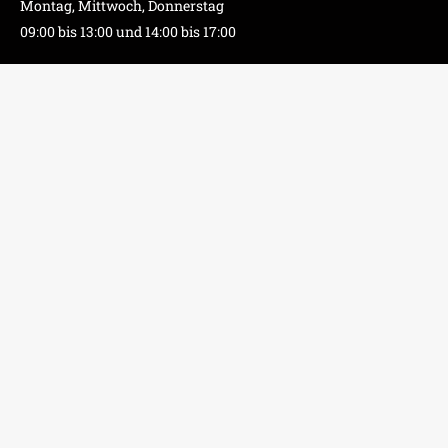
Montag, Mittwoch, Donnerstag
09:00 bis 13:00 und 14:00 bis 17:00
Dienstag
09:00 bis 13:00
Freitag
09:00 bis 13:00
und 14:00 bis 16:00*
*Nur an Heimspiel-Wochenenden
Impressum
Datenschutzerklärung
tips.at