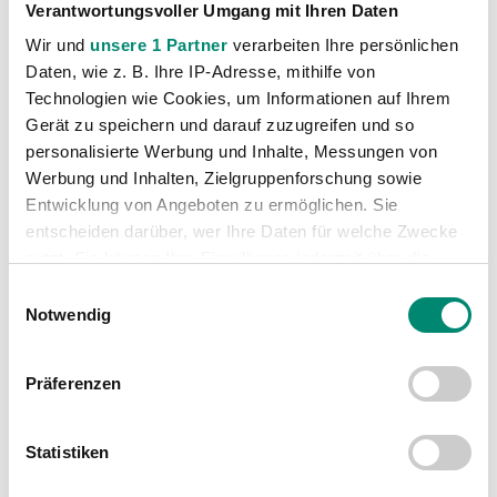
Verantwortungsvoller Umgang mit Ihren Daten
0:2 (0:0)
Wir und
unsere 1 Partner
verarbeiten Ihre persönlichen
Daten, wie z. B. Ihre IP-Adresse, mithilfe von
MSK Zilina - SV Guntamatic Ried
Runde Sommer#3
- 29.06.2016 00:00 Uhr
Technologien wie Cookies, um Informationen auf Ihrem
Gerät zu speichern und darauf zuzugreifen und so
1:2 (0:2)
personalisierte Werbung und Inhalte, Messungen von
Werbung und Inhalten, Zielgruppenforschung sowie
SV Wacker Burghausen - SV Guntamatic Ried
Entwicklung von Angeboten zu ermöglichen. Sie
Runde Sommer#4
- 03.07.2016 00:00 Uhr
entscheiden darüber, wer Ihre Daten für welche Zwecke
1:2 (0:1)
nutzt. Sie können Ihre Einwilligung jederzeit über die
Cookie-Erklärung oder durch Klicken auf das Privacy
Einwilligungsauswahl
Trigger Symbol ändern oder widerrufen
SV Guntamatic Ried - SV Schalding-Heinig
Notwendig
Runde Sommer#5
- 06.07.2016 00:00 Uhr
Erfahren Sie mehr darüber, wie Ihre persönlichen Daten
1:2 (1:2)
Präferenzen
verarbeitet werden, und legen Sie Ihre Präferenzen im
Abschnitt Einzelheiten
fest.
SV Guntamatic Ried - Blackburn Rovers
Statistiken
Runde Sommer#6
- 09.07.2016 00:00 Uhr
Wir verwenden Cookies, um Inhalte und Anzeigen zu