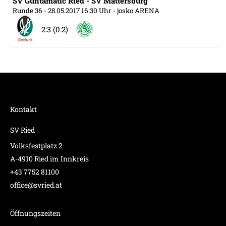
SV Guntamatic Ried - SV Mattersburg
Runde 36
- 28.05.2017 16:30 Uhr
- josko ARENA
2:3 (0:2)
Kontakt
SV Ried
Volksfestplatz 2
A-4910 Ried im Innkreis
+43 7752 81100
office@svried.at
Öffnungszeiten