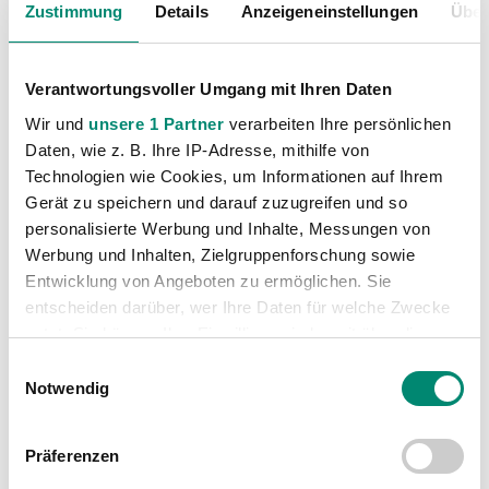
Zustimmung
Details
Anzeigeneinstellungen
Über
1:2 (1:2)
SV Guntamatic Ried - Blackburn Rovers
Verantwortungsvoller Umgang mit Ihren Daten
Runde Sommer#6
- 09.07.2016 00:00 Uhr
Wir und
unsere 1 Partner
verarbeiten Ihre persönlichen
0:1 (0:0)
Daten, wie z. B. Ihre IP-Adresse, mithilfe von
Technologien wie Cookies, um Informationen auf Ihrem
FC Kufstein - SV Guntamatic Ried
Gerät zu speichern und darauf zuzugreifen und so
Runde Cup - 1
- 16.07.2016 00:00 Uhr
personalisierte Werbung und Inhalte, Messungen von
1:4 (1:1)
Werbung und Inhalten, Zielgruppenforschung sowie
Entwicklung von Angeboten zu ermöglichen. Sie
entscheiden darüber, wer Ihre Daten für welche Zwecke
SK Rapid Wien - SV Guntamatic Ried
Runde 1
- 23.07.2016 16:00 Uhr
- Allianz Stadion
nutzt. Sie können Ihre Einwilligung jederzeit über die
Cookie-Erklärung oder durch Klicken auf das Privacy
Einwilligungsauswahl
5:0 (3:0)
Trigger Symbol ändern oder widerrufen
Notwendig
SV Guntamatic Ried - SK Puntigamer Sturm Graz
Erfahren Sie mehr darüber, wie Ihre persönlichen Daten
Runde 2
- 30.07.2016 18:30 Uhr
- josko ARENA
Präferenzen
verarbeitet werden, und legen Sie Ihre Präferenzen im