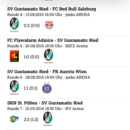
Weitere Details, insbesondere zu Speicherdauer und
SV Guntamatic Ried - FC Red Bull Salzburg
Empfänger entnehmen Sie unserer
Runde 4
- 13.08.2016 16:00 Uhr
- josko ARENA
Datenschutzerklärung
.
0:2 (0:0)
FC Flyeralarm Admira - SV Guntamatic Ried
Runde 5
- 20.08.2016 18:30 Uhr
- BSFZ-Arena
1:0 (0:0)
SV Guntamatic Ried - FK Austria Wien
Runde 6
- 28.08.2016 19:00 Uhr
- josko ARENA
1:1 (0:1)
SKN St. Pölten - SV Guntamatic Ried
Runde 7
- 10.09.2016 18:30 Uhr
- NV Arena
2:3 (1:2)