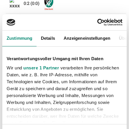
0:2 (0:0)
MSK Zilina - SV Guntamatic Ried
Runde Sommer#3
- 29.06.2016 00:00 Uhr
1:2 (0:2)
Zustimmung
Details
Anzeigeneinstellungen
Über
SV Wacker Burghausen - SV Guntamatic Ried
Runde Sommer#4
- 03.07.2016 00:00 Uhr
Verantwortungsvoller Umgang mit Ihren Daten
1:2 (0:1)
Wir und
unsere 1 Partner
verarbeiten Ihre persönlichen
Daten, wie z. B. Ihre IP-Adresse, mithilfe von
SV Guntamatic Ried - SV Schalding-Heinig
Technologien wie Cookies, um Informationen auf Ihrem
Runde Sommer#5
- 06.07.2016 00:00 Uhr
Gerät zu speichern und darauf zuzugreifen und so
personalisierte Werbung und Inhalte, Messungen von
1:2 (1:2)
Werbung und Inhalten, Zielgruppenforschung sowie
Entwicklung von Angeboten zu ermöglichen. Sie
SV Guntamatic Ried - Blackburn Rovers
entscheiden darüber, wer Ihre Daten für welche Zwecke
Runde Sommer#6
- 09.07.2016 00:00 Uhr
nutzt. Sie können Ihre Einwilligung jederzeit über die
0:1 (0:0)