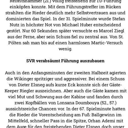
Reifeltshammer (21.) völlig freistehend zur 1:0-Führung
einköpfen konnte. Mit dem Führungstreffer im Rücken
strahlten die Rieder deutlich mehr Selbstvertrauen aus und
dominierten das Spiel. In der 31. Spielminute wurde Stefan
Nutz in höchster Not von Michael Huber entscheidend
gestört. Nur 60 Sekunden später versuchte es Marcel Ziegl
aus der Ferne, aber sein Schuss fiel zu zentral aus. Von St.
Pölten sah man bis auf einen harmlosen Martic-Versuch
wenig.
SVR verabsäumt Führung auszubauen
Auch in den Anfangsminuten der zweiten Halbzeit agierten
die Wikinger spritziger und aggressiver. Bei einem Schuss
von Dieter Elsneg aufs kurze Eck konnte sich der Gäste-
Keeper Riegler auszeichnen. Aber auch die Gäste kamen mit
viel Mut und Schwung aus der Kabine und fanden durch
zwei Kopfbällen von Lonsana Doumbouya (52., 57.)
aussichtsreiche Chancen vor. In der 67. Spielminute hatten
die Rieder die Vorentscheidung am Fuß: Ballgewinn im
Mittelfeld, schneller Pass in die Spitze, Orhan Ademi mit
dem Auge für den freistehenden Dieter Elsneg, doch unser