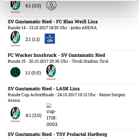
6:1 (3:0)
Weitere Details, insbesondere zu Speicherdauer und
SV Guntamatic Ried - FC Blau Weiß Linz
Empfänger entnehmen Sie unserer
Runde 14
- 13.10.2017 18:30 Uhr
- josko ARENA
Datenschutzerklärung
.
2:1 (1:1)
FC Wacker Innsbruck - SV Guntamatic Ried
Runde 15
- 20.10.2017 20:30 Uhr
- Tivoli Stadion Tirol
1:1 (0:0)
SV Guntamatic Ried - LASK Linz
Runde Cup Achtelfinale
- 24.10.2017 19:12 Uhr
- Keine Sorgen
Arena
4:1 (2:0)
SV Guntamatic Ried - TSV Prolactal Hartberg