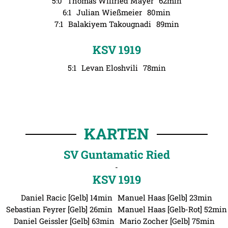
5:0
Thomas Wilfried Mayer
62min
6:1
Julian Wießmeier
80min
7:1
Balakiyem Takougnadi
89min
KSV 1919
5:1
Levan Eloshvili
78min
KARTEN
SV Guntamatic Ried
-
KSV 1919
Daniel Racic [Gelb] 14min
Manuel Haas [Gelb] 23min
Sebastian Feyrer [Gelb] 26min
Manuel Haas [Gelb-Rot] 52min
Daniel Geissler [Gelb] 63min
Mario Zocher [Gelb] 75min