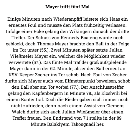
Mayer trifft fünf Mal
Einige Minuten nach Wiederanpfiff leistete sich Haas ein
erneutes Foul und musste den Platz frühzeitig verlassen.
Infolge einer Ecke gelang den Wikingern danach der dritte
Treffer. Der Schuss von Kennedy Boateng wurde noch
geblockt, doch Thomas Mayer brachte den Ball in der Folge
im Tor unter (55.). Zwei Minuten später setzte Julian
Wießmeier Mayer ein, welcher die Möglichkeit wieder
verwertete (57.). Das fünte Mal traf der groß aufspielende
Mayer dann in der 62. Minute, als er den Ball erneut an
KSV-Keeper Zocher ins Tor schob. Nach Foul von Zocher
durfte sich Mayer auch vom Elfmeterpunkt beweisen, schob
den Ball aber am Tor vorbei (77.). Der Anschlusstreffer
gelang den Kapfenbergern in Minute 78., als Eloshvili bei
einem Konter traf. Doch die Rieder gaben sich immer noch
nicht zufrieden, denn nach einem Assist von Clemens
Walch durfte sich auch Julian Wießmeier über einen
Treffer freuen. Den Endstand von 7:1 stellte in der 89.
Minute Balakiyem Takougnadi her.