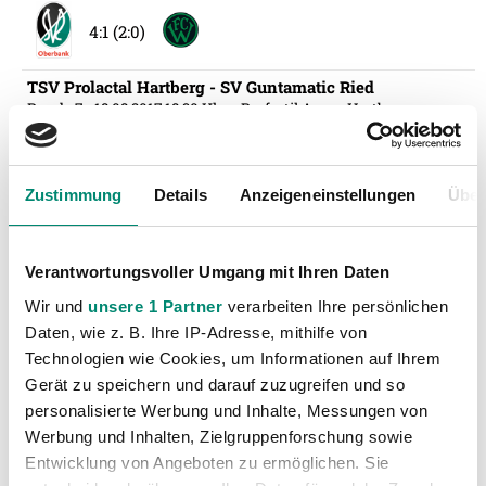
4:1 (2:0)
TSV Prolactal Hartberg - SV Guntamatic Ried
Runde 7
- 18.08.2017 18:30 Uhr
- Profertil Arena Hartberg
2:2 (0:1)
Zustimmung
Details
Anzeigeneinstellungen
Über
SV Guntamatic Ried - WSG Swarovski Wattens
Runde 8
- 25.08.2017 18:30 Uhr
- josko ARENA
4:0 (0:0)
Verantwortungsvoller Umgang mit Ihren Daten
Wir und
unsere 1 Partner
verarbeiten Ihre persönlichen
KSV 1919 - SV Guntamatic Ried
Daten, wie z. B. Ihre IP-Adresse, mithilfe von
Runde 9
- 08.09.2017 20:30 Uhr
- Franz Fekete-Stadion
Technologien wie Cookies, um Informationen auf Ihrem
2:1 (1:1)
Gerät zu speichern und darauf zuzugreifen und so
personalisierte Werbung und Inhalte, Messungen von
Werbung und Inhalten, Zielgruppenforschung sowie
SC Wiener Neustadt - SV Guntamatic Ried
Runde 10
- 11.09.2017 18:30 Uhr
- Wiener Neustadt Arena
Entwicklung von Angeboten zu ermöglichen. Sie