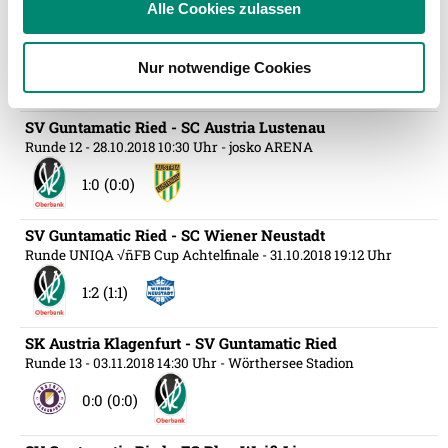
Alle Cookies zulassen
SV Licht-Loidl Lafnitz - SV Guntamatic Ried
Partner führen diese Informationen möglicherweise mit
Runde 11
- 19.10.2018 19:10 Uhr
- Fußballarena Lafnitz
weiteren Daten zusammen, die Sie ihnen bereitgestellt
Nur notwendige Cookies
haben oder die sie im Rahmen Ihrer Nutzung der Dienste
0:0 (0:0)
gesammelt haben.
SV Guntamatic Ried - SC Austria Lustenau
Runde 12
- 28.10.2018 10:30 Uhr
- josko ARENA
Weitere Details, insbesondere zu Speicherdauer und
1:0 (0:0)
Empfänger entnehmen Sie unserer
Datenschutzerklärung
.
SV Guntamatic Ried - SC Wiener Neustadt
Runde UNIQA √ñFB Cup Achtelfinale
- 31.10.2018 19:12 Uhr
1:2 (1:1)
SK Austria Klagenfurt - SV Guntamatic Ried
Runde 13
- 03.11.2018 14:30 Uhr
- Wörthersee Stadion
0:0 (0:0)