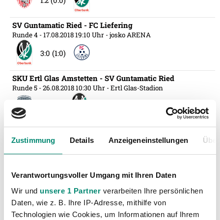
1:2 (0:0)
SV Guntamatic Ried - FC Liefering
Runde 4
- 17.08.2018 19:10 Uhr
- josko ARENA
3:0 (1:0)
SKU Ertl Glas Amstetten - SV Guntamatic Ried
Runde 5
- 26.08.2018 10:30 Uhr
- Ertl Glas-Stadion
1:1 (0:1)
SV Guntamatic Ried - SV Horn
Zustimmung
Details
Anzeigeneinstellungen
Über
Runde 6
- 31.08.2018 19:10 Uhr
- josko ARENA
3:0 (3:0)
Verantwortungsvoller Umgang mit Ihren Daten
FAC Wien - SV Guntamatic Ried
Wir und
unsere 1 Partner
verarbeiten Ihre persönlichen
Runde 7
- 14.09.2018 19:10 Uhr
- FAC-Platz
Daten, wie z. B. Ihre IP-Adresse, mithilfe von
1:0 (0:0)
Technologien wie Cookies, um Informationen auf Ihrem