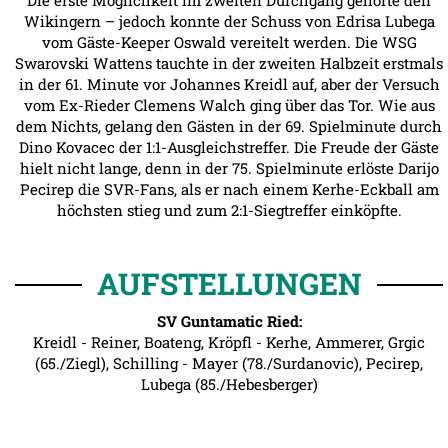
Die erste Möglichkeit im zweiten Durchgang gehörte den
Wikingern – jedoch konnte der Schuss von Edrisa Lubega
vom Gäste-Keeper Oswald vereitelt werden. Die WSG
Swarovski Wattens tauchte in der zweiten Halbzeit erstmals
in der 61. Minute vor Johannes Kreidl auf, aber der Versuch
vom Ex-Rieder Clemens Walch ging über das Tor. Wie aus
dem Nichts, gelang den Gästen in der 69. Spielminute durch
Dino Kovacec der 1:1-Ausgleichstreffer. Die Freude der Gäste
hielt nicht lange, denn in der 75. Spielminute erlöste Darijo
Pecirep die SVR-Fans, als er nach einem Kerhe-Eckball am
höchsten stieg und zum 2:1-Siegtreffer einköpfte.
AUFSTELLUNGEN
SV Guntamatic Ried:
Kreidl - Reiner, Boateng, Kröpfl - Kerhe, Ammerer, Grgic
(65./Ziegl), Schilling - Mayer (78./Surdanovic), Pecirep,
Lubega (85./Hebesberger)