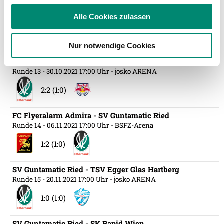
SK Sturm Graz - SV Guntamatic Ried
soziale Medien, Werbung und Analysen weiter. Unsere
Alle Cookies zulassen
Runde ÖFB Cup Runde 3
- 27.10.2021 18:00 Uhr
Partner führen diese Informationen möglicherweise mit
weiteren Daten zusammen, die Sie ihnen bereitgestellt
1:2 (0:1)
Nur notwendige Cookies
haben oder die sie im Rahmen Ihrer Nutzung der Dienste
gesammelt haben.
SV Guntamatic Ried - FC Red Bull Salzburg
Runde 13
- 30.10.2021 17:00 Uhr
- josko ARENA
2:2 (1:0)
Weitere Details, insbesondere zu Speicherdauer und
Empfänger entnehmen Sie unserer
FC Flyeralarm Admira - SV Guntamatic Ried
Datenschutzerklärung
.
Runde 14
- 06.11.2021 17:00 Uhr
- BSFZ-Arena
1:2 (1:0)
SV Guntamatic Ried - TSV Egger Glas Hartberg
Runde 15
- 20.11.2021 17:00 Uhr
- josko ARENA
1:0 (1:0)
SV Guntamatic Ried - SK Rapid Wien