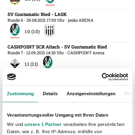
SV Guntamatic Ried - LASK
Runde 6
- 29.08.2021 17:00 Uhr
- josko ARENA
1:0 (1:0)
CASHPOINT SCR Altach - SV Guntamatic Ried
Runde 7
- 12.09.2021 14:30 Uhr
- CASHPOINT Arena
1:1 (1:1)
SV Guntamatic Ried - RZ Pellets WAC
Runde 8
- 18.09.2021 17:00 Uhr
- josko ARENA
Zustimmung
Details
Anzeigeneinstellungen
Über
3:3 (0:2)
SK Vorwärts Steyr - SV Guntamatic Ried
Verantwortungsvoller Umgang mit Ihren Daten
Runde ÖFB Cup Runde 2
- 21.09.2021 20:25 Uhr
Wir und
unsere 1 Partner
verarbeiten Ihre persönlichen
1:3 (0:1)
Daten, wie z. B. Ihre IP-Adresse, mithilfe von