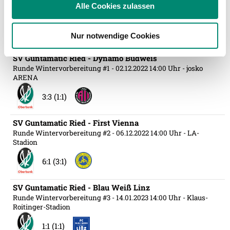
WSG Tirol - SV Guntamatic Ried
Alle Cookies zulassen
Partner führen diese Informationen möglicherweise mit
Runde 16
- 12.11.2022 17:00 Uhr
- Tivoli Stadion Tirol
weiteren Daten zusammen, die Sie ihnen bereitgestellt
2:0 (2:0)
Nur notwendige Cookies
haben oder die sie im Rahmen Ihrer Nutzung der Dienste
gesammelt haben.
SV Guntamatic Ried - Dynamo Budweis
Runde Wintervorbereitung #1
- 02.12.2022 14:00 Uhr
- josko
ARENA
Weitere Details, insbesondere zu Speicherdauer und
3:3 (1:1)
Empfänger entnehmen Sie unserer
Datenschutzerklärung
.
SV Guntamatic Ried - First Vienna
Runde Wintervorbereitung #2
- 06.12.2022 14:00 Uhr
- LA-
Stadion
6:1 (3:1)
SV Guntamatic Ried - Blau Weiß Linz
Runde Wintervorbereitung #3
- 14.01.2023 14:00 Uhr
- Klaus-
Roitinger-Stadion
1:1 (1:1)