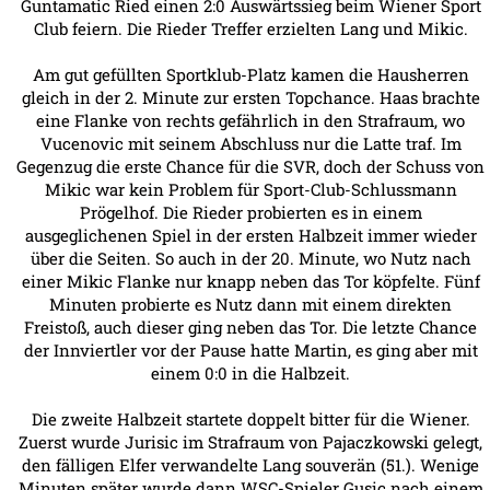
Guntamatic Ried einen 2:0 Auswärtssieg beim Wiener Sport
Club feiern. Die Rieder Treffer erzielten Lang und Mikic.
Am gut gefüllten Sportklub-Platz kamen die Hausherren
gleich in der 2. Minute zur ersten Topchance. Haas brachte
eine Flanke von rechts gefährlich in den Strafraum, wo
Vucenovic mit seinem Abschluss nur die Latte traf. Im
Gegenzug die erste Chance für die SVR, doch der Schuss von
Mikic war kein Problem für Sport-Club-Schlussmann
Prögelhof. Die Rieder probierten es in einem
ausgeglichenen Spiel in der ersten Halbzeit immer wieder
über die Seiten. So auch in der 20. Minute, wo Nutz nach
einer Mikic Flanke nur knapp neben das Tor köpfelte. Fünf
Minuten probierte es Nutz dann mit einem direkten
Freistoß, auch dieser ging neben das Tor. Die letzte Chance
der Innviertler vor der Pause hatte Martin, es ging aber mit
einem 0:0 in die Halbzeit.
Die zweite Halbzeit startete doppelt bitter für die Wiener.
Zuerst wurde Jurisic im Strafraum von Pajaczkowski gelegt,
den fälligen Elfer verwandelte Lang souverän (51.). Wenige
Minuten später wurde dann WSC-Spieler Gusic nach einem