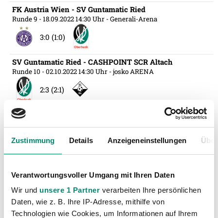
FK Austria Wien - SV Guntamatic Ried
Runde 9
- 18.09.2022 14:30 Uhr
- Generali-Arena
3:0 (1:0)
SV Guntamatic Ried - CASHPOINT SCR Altach
Runde 10
- 02.10.2022 14:30 Uhr
- josko ARENA
2:3 (2:1)
RZ Pellets WAC - SV Guntamatic Ried
Runde 11
- 09.10.2022 14:30 Uhr
- Lavanttal-Arena
Zustimmung
Details
Anzeigeneinstellungen
Über
1:2 (0:2)
SV Guntamatic Ried - SK Rapid Wien
Verantwortungsvoller Umgang mit Ihren Daten
Runde 12
- 15.10.2022 17:00 Uhr
- josko ARENA
Wir und
unsere 1 Partner
verarbeiten Ihre persönlichen
1:0 (0:0)
Daten, wie z. B. Ihre IP-Adresse, mithilfe von
Technologien wie Cookies, um Informationen auf Ihrem