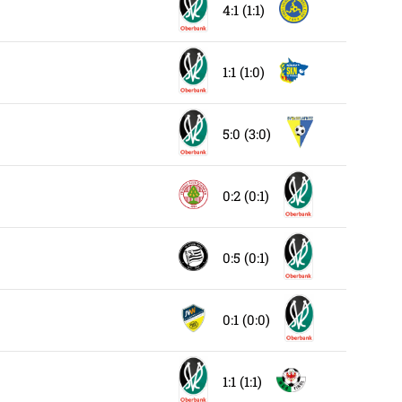
4:1 (1:1)
1:1 (1:0)
5:0 (3:0)
0:2 (0:1)
0:5 (0:1)
0:1 (0:0)
1:1 (1:1)