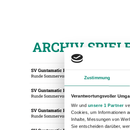
ARCHIV SPIEL
SV Guntamatic Ried - TSV 1860 München
Runde Sommervorbereitung #1
- 30.06.2023 17:00 Uhr
Zustimmung
SV Guntamatic Ried - Dynamo Budweis
Runde Sommervorbereitung #2
- 08.07.2023 17:00 Uhr
Verantwortungsvoller Umgan
Wir und
unsere 1 Partner
ver
SV Guntamatic Ried - Debreceni Vasutas SC
Cookies, um Informationen a
Runde Sommervorbereitung #3
- 14.07.2023 12:30 Uhr
Inhalte, Messungen von Werb
Sie entscheiden darüber, wer