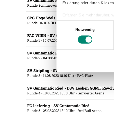
SV Guntamatic Ried - SpVgg Unterhaching
Erklärung oder durch Klicken
Runde Sommervorbereitung #4
- 14.07.2023 18:00 Uhr
Erfahren Sie mehr darüber, w
SPG Hogo Wels - SV Guntamatic Ried
Einzelheiten
fest.
Runde UNIQA ÖFB Cup #1
- 22.07.2023 20:30 Uhr
- Hub
Einwilligungsauswahl
Notwendig
Wir verwenden Cookies, um I
FAC WIEN - SV Guntamatic Ried
und die Zugriffe auf unsere 
Runde 1
- 30.07.2023 10:30 Uhr
- FAC-Platz
Website an unsere Partner fü
möglicherweise mit weiteren
SV Guntamatic Ried - FC Flyeralarm Admira
der Dienste gesammelt habe
Runde 2
- 04.08.2023 20:30 Uhr
- Innviertel Arena
SV Stripfing - SV Guntamatic Ried
Runde 3
- 11.08.2023 18:10 Uhr
- FAC-Platz
Weitere Details, insbesond
SV Guntamatic Ried - DSV Leoben GGMT Revolu
Runde 4
- 18.08.2023 18:10 Uhr
- Innviertel Arena
FC Liefering - SV Guntamatic Ried
Runde 5
- 25.08.2023 18:10 Uhr
- Red Bull Arena