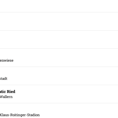
kenwiese
tadt
tic Ried
Wallern
 Klaus-Roitinger-Stadion