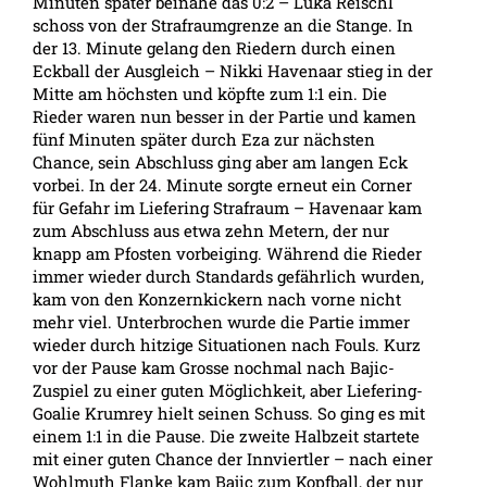
Minuten später beinahe das 0:2 – Luka Reischl
schoss von der Strafraumgrenze an die Stange. In
der 13. Minute gelang den Riedern durch einen
Eckball der Ausgleich – Nikki Havenaar stieg in der
Mitte am höchsten und köpfte zum 1:1 ein. Die
Rieder waren nun besser in der Partie und kamen
fünf Minuten später durch Eza zur nächsten
Chance, sein Abschluss ging aber am langen Eck
vorbei. In der 24. Minute sorgte erneut ein Corner
für Gefahr im Liefering Strafraum – Havenaar kam
zum Abschluss aus etwa zehn Metern, der nur
knapp am Pfosten vorbeiging. Während die Rieder
immer wieder durch Standards gefährlich wurden,
kam von den Konzernkickern nach vorne nicht
mehr viel. Unterbrochen wurde die Partie immer
wieder durch hitzige Situationen nach Fouls. Kurz
vor der Pause kam Grosse nochmal nach Bajic-
Zuspiel zu einer guten Möglichkeit, aber Liefering-
Goalie Krumrey hielt seinen Schuss. So ging es mit
einem 1:1 in die Pause. Die zweite Halbzeit startete
mit einer guten Chance der Innviertler – nach einer
Wohlmuth Flanke kam Bajic zum Kopfball, der nur