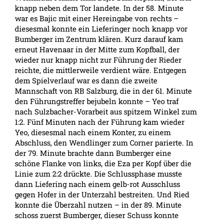
knapp neben dem Tor landete. In der 58. Minute
war es Bajic mit einer Hereingabe von rechts –
diesesmal konnte ein Lieferinger noch knapp vor
Bumberger im Zentrum klären. Kurz darauf kam
erneut Havenaar in der Mitte zum Kopfball, der
wieder nur knapp nicht zur Führung der Rieder
reichte, die mittlerweile verdient wäre. Entgegen
dem Spielverlauf war es dann die zweite
Mannschaft von RB Salzburg, die in der 61. Minute
den Führungstreffer bejubeln konnte – Yeo traf
nach Sulzbacher-Vorarbeit aus spitzem Winkel zum
1:2. Fünf Minuten nach der Führung kam wieder
Yeo, diesesmal nach einem Konter, zu einem
Abschluss, den Wendlinger zum Corner parierte. In
der 79. Minute brachte dann Bumberger eine
schöne Flanke von links, die Eza per Kopf über die
Linie zum 2:2 drückte. Die Schlussphase musste
dann Liefering nach einem gelb-rot Ausschluss
gegen Hofer in der Unterzahl bestreiten. Und Ried
konnte die Überzahl nutzen – in der 89. Minute
schoss zuerst Bumberger, dieser Schuss konnte