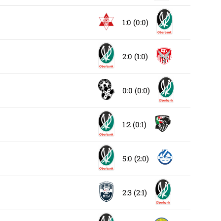
1:0 (0:0)
2:0 (1:0)
0:0 (0:0)
1:2 (0:1)
5:0 (2:0)
2:3 (2:1)