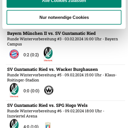
Alle Cookies zulassen
Runde Wintervorbereitung #4
- 26.01.2024 11:00 Uhr
- Catez
Partner führen diese Informationen möglicherweise mit
(Slowenien)
weiteren Daten zusammen, die Sie ihnen bereitgestellt
Nur notwendige Cookies
haben oder die sie im Rahmen Ihrer Nutzung der Dienste
1:2 (1:2)
gesammelt haben.
Bayern München II vs. SV Guntamatic Ried
Runde Wintervorbereitung #3
- 03.02.2024 16:00 Uhr
- Bayern
Campus
Weitere Details, insbesondere zu Speicherdauer und
Empfänger entnehmen Sie unserer
0:2 (0:2)
Datenschutzerklärung
.
SV Guntamatic Ried vs. Wacker Burghausen
Runde Wintervorbereitung #5
- 09.02.2024 15:00 Uhr
- Klaus-
Roitinger-Stadion
0:0 (0:0)
SV Guntamatic Ried vs. SPG Hogo Wels
Runde Wintervorbereitung #6
- 09.02.2024 18:00 Uhr
-
Innviertel Arena
4:0 (1:0)