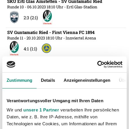
SKU Ertl Glas Amstetten - SV Guntamatic Ried
Runde 10
- 06.10.2023 18:10 Uhr
- Ertl Glas-Stadion
2:3 (2:1)
SV Guntamatic Ried - First Vienna FC 1894
Runde 11
- 20.10.2023 18:10 Uhr
- Innviertel Arena
4:1 (1:1)
SV Guntamatic Ried - SKN St. Pölten
Runde 12
- 29.10.2023 10:30 Uhr
- Innviertel Arena
1:1 (1:0)
Zustimmung
Details
Anzeigeneinstellungen
Über
SV Guntamatic Ried - SV Licht-Loidl Lafnitz
Runde 14
- 10.11.2023 18:10 Uhr
- Innviertel Arena
Verantwortungsvoller Umgang mit Ihren Daten
Wir und
unsere 1 Partner
verarbeiten Ihre persönlichen
5:0 (3:0)
Daten, wie z. B. Ihre IP-Adresse, mithilfe von
Technologien wie Cookies, um Informationen auf Ihrem
FC Mohren Dornbirn 1913 - SV Guntamatic Ried