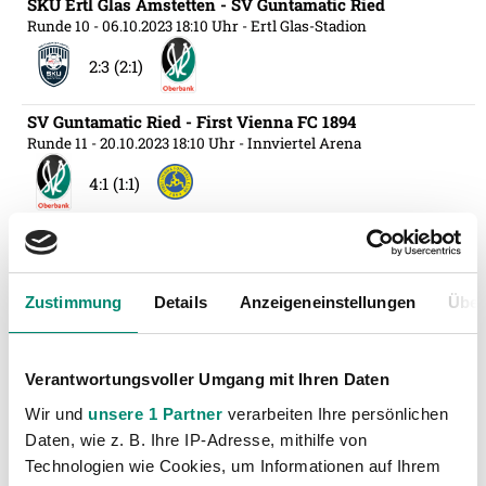
SKU Ertl Glas Amstetten - SV Guntamatic Ried
Runde 10
- 06.10.2023 18:10 Uhr
- Ertl Glas-Stadion
2:3 (2:1)
SV Guntamatic Ried - First Vienna FC 1894
Runde 11
- 20.10.2023 18:10 Uhr
- Innviertel Arena
4:1 (1:1)
SV Guntamatic Ried - SKN St. Pölten
Runde 12
- 29.10.2023 10:30 Uhr
- Innviertel Arena
1:1 (1:0)
Zustimmung
Details
Anzeigeneinstellungen
Über
SV Guntamatic Ried - SV Licht-Loidl Lafnitz
Runde 14
- 10.11.2023 18:10 Uhr
- Innviertel Arena
Verantwortungsvoller Umgang mit Ihren Daten
Wir und
unsere 1 Partner
verarbeiten Ihre persönlichen
5:0 (3:0)
Daten, wie z. B. Ihre IP-Adresse, mithilfe von
Technologien wie Cookies, um Informationen auf Ihrem
FC Mohren Dornbirn 1913 - SV Guntamatic Ried