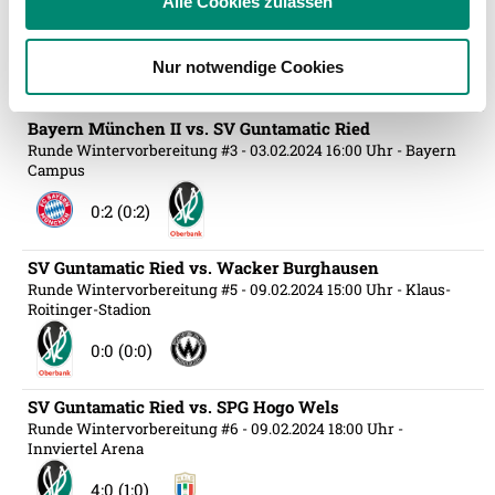
Alle Cookies zulassen
Runde Wintervorbereitung #4
- 26.01.2024 11:00 Uhr
- Catez
Partner führen diese Informationen möglicherweise mit
(Slowenien)
weiteren Daten zusammen, die Sie ihnen bereitgestellt
Nur notwendige Cookies
haben oder die sie im Rahmen Ihrer Nutzung der Dienste
1:2 (1:2)
gesammelt haben.
Bayern München II vs. SV Guntamatic Ried
Runde Wintervorbereitung #3
- 03.02.2024 16:00 Uhr
- Bayern
Campus
Weitere Details, insbesondere zu Speicherdauer und
Empfänger entnehmen Sie unserer
0:2 (0:2)
Datenschutzerklärung
.
SV Guntamatic Ried vs. Wacker Burghausen
Runde Wintervorbereitung #5
- 09.02.2024 15:00 Uhr
- Klaus-
Roitinger-Stadion
0:0 (0:0)
SV Guntamatic Ried vs. SPG Hogo Wels
Runde Wintervorbereitung #6
- 09.02.2024 18:00 Uhr
-
Innviertel Arena
4:0 (1:0)