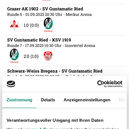
Grazer AK 1902 - SV Guntamatic Ried
Runde 6
- 01.09.2023 20:30 Uhr
- Merkur Arena
1:0 (0:0)
SV Guntamatic Ried - KSV 1919
Runde 7
- 17.09.2023 10:30 Uhr
- Innviertel Arena
2:0 (1:0)
Schwarz-Weiss Bregenz - SV Guntamatic Ried
Runde 8
- 23.09.2023 20:00 Uhr
- Reichshofstadion
0:0 (0:0)
Zustimmung
Details
Anzeigeneinstellungen
Über
SV Guntamatic Ried - RZ Pellets WAC
Runde UNIQA ÖFB Cup #2
- 26.09.2023 19:00 Uhr
- Innviertel
Arena
Verantwortungsvoller Umgang mit Ihren Daten
1:2 (0:1)