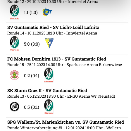
Runde 12
- 29.10.2023 10:30 Uhr
- Innviertel Arena
Weitere Details, insbesondere zu Speicherdauer und
1:1 (1:0)
Empfänger entnehmen Sie unserer
Datenschutzerklärung
.
SV Guntamatic Ried - SV Licht-Loidl Lafnitz
Runde 14
- 10.11.2023 18:10 Uhr
- Innviertel Arena
5:0 (3:0)
FC Mohren Dornbirn 1913 - SV Guntamatic Ried
Runde 15
- 25.11.2023 14:30 Uhr
- Sparkasse Arena Birkenwiese
0:2 (0:1)
SK Sturm Graz II - SV Guntamatic Ried
Runde 13
- 06.12.2023 18:30 Uhr
- ERGO Arena Wr. Neustadt
0:5 (0:1)
SPG Wallern/St. Marienkirchen vs. SV Guntamatic Ried
Runde Wintervorbereitung #1
- 12.01.2024 16:00 Uhr
- Wallern