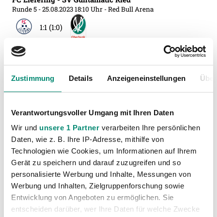
Runde 5
- 25.08.2023 18:10 Uhr
- Red Bull Arena
1:1 (1:0)
Grazer AK 1902 - SV Guntamatic Ried
Runde 6
- 01.09.2023 20:30 Uhr
- Merkur Arena
Zustimmung
Details
Anzeigeneinstellungen
Über
1:0 (0:0)
SV Guntamatic Ried - KSV 1919
Verantwortungsvoller Umgang mit Ihren Daten
Runde 7
- 17.09.2023 10:30 Uhr
- Innviertel Arena
Wir und
unsere 1 Partner
verarbeiten Ihre persönlichen
2:0 (1:0)
Daten, wie z. B. Ihre IP-Adresse, mithilfe von
Technologien wie Cookies, um Informationen auf Ihrem
Schwarz-Weiss Bregenz - SV Guntamatic Ried
Gerät zu speichern und darauf zuzugreifen und so
Runde 8
- 23.09.2023 20:00 Uhr
- Reichshofstadion
personalisierte Werbung und Inhalte, Messungen von
0:0 (0:0)
Werbung und Inhalten, Zielgruppenforschung sowie
Entwicklung von Angeboten zu ermöglichen. Sie
SV Guntamatic Ried - RZ Pellets WAC
entscheiden darüber, wer Ihre Daten für welche Zwecke