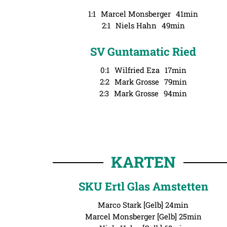
1:1
Marcel Monsberger
41min
2:1
Niels Hahn
49min
SV Guntamatic Ried
0:1
Wilfried Eza
17min
2:2
Mark Grosse
79min
2:3
Mark Grosse
94min
KARTEN
SKU Ertl Glas Amstetten
Marco Stark [Gelb] 24min
Marcel Monsberger [Gelb] 25min