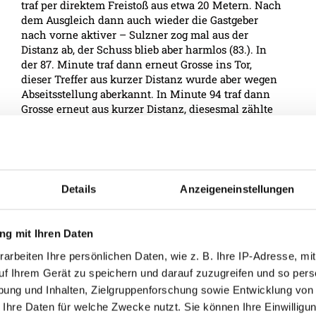
traf per direktem Freistoß aus etwa 20 Metern. Nach
dem Ausgleich dann auch wieder die Gastgeber
nach vorne aktiver – Sulzner zog mal aus der
Distanz ab, der Schuss blieb aber harmlos (83.). In
der 87. Minute traf dann erneut Grosse ins Tor,
dieser Treffer aus kurzer Distanz wurde aber wegen
Abseitsstellung aberkannt. In Minute 94 traf dann
Grosse erneut aus kurzer Distanz, diesesmal zählte
der Treffer – großer Jubel in Schwarz-Grün! Die SV
Guntamatic Ried feierte einen Last Minute
Auswärtssieg!
Details
Anzeigeneinstellungen
BERICHTE
g mit Ihren Daten
arbeiten Ihre persönlichen Daten, wie z. B. Ihre IP-Adresse, mit
uf Ihrem Gerät zu speichern und darauf zuzugreifen und so pers
ung und Inhalten, Zielgruppenforschung sowie Entwicklung von
 Ihre Daten für welche Zwecke nutzt. Sie können Ihre Einwilligun