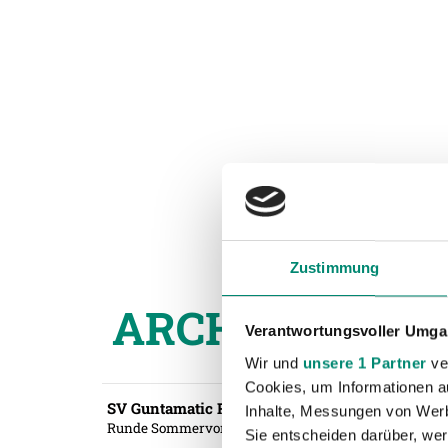
Zustimmung
ARCHIV SPIEL
Verantwortungsvoller Umgan
Wir und
unsere 1 Partner
ver
Cookies, um Informationen a
SV Guntamatic Ried - TSV 1860 München
Inhalte, Messungen von Werb
Runde Sommervorbereitung #1
- 30.06.2023 17:00 Uhr
Sie entscheiden darüber, wer