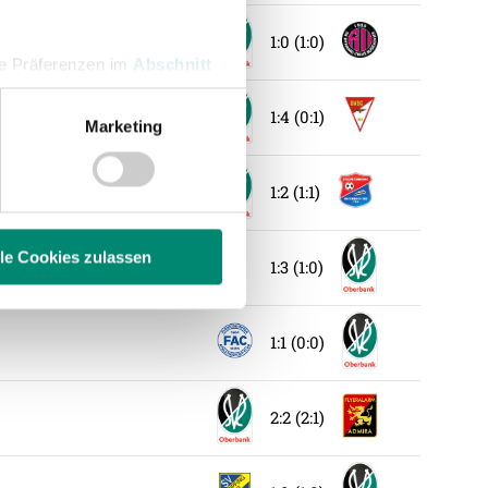
1:0 (1:0)
hre Präferenzen im
Abschnitt
1:4 (0:1)
Marketing
 Medien anbieten zu können
hrer Verwendung unserer
1:2 (1:1)
 führen diese Informationen
ie im Rahmen Ihrer Nutzung
lle Cookies zulassen
1:3 (1:0)
enschutzerklärung
.
1:1 (0:0)
2:2 (2:1)