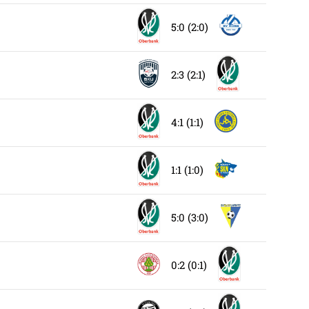
5:0 (2:0)
2:3 (2:1)
4:1 (1:1)
1:1 (1:0)
5:0 (3:0)
0:2 (0:1)