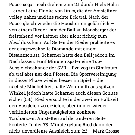
Pause sogar noch drehen zum 2:1 durch Niels Hahn
– erneut eine Flanke von links, die der Amstettner
volley nahm und ins rechte Eck traf. Nach der
Pause gleich wieder die Hausherren gefährlich –
von einem Rieder kam der Ball zu Monsberger der
freistehend vor Leitner aber nicht richtig zum
Abschluss kam. Auf Seiten der Rieder probierte es
der eingewechselte Diomande mit einem
Distanzschuss, Scharner hatte den Ball jedoch im
Nachfassen. Fünf Minuten später eine Top-
Ausgleichschance der SVR – Eza zog im Strafraum
ab, traf aber nur den Pfosten. Die Sportvereinigung
in dieser Phase wieder besser im Spiel – die
nächste Möglichkeit hatte Wohlmuth aus spitzem
Winkel, jedoch hatte Scharner auch diesen Schuss
sicher (58.). Ried versuchte in der zweiten Halbzeit
den Ausgleich zu erzielen, aber immer wieder
verhinderten Ungenauigkeiten konkrete
Torchancen. Amstetten auf der anderen Seite
konterte. In der 78. Minute gelang Ried dann der
nicht unverdiente Ausgleich zum 2:2 – Mark Grosse