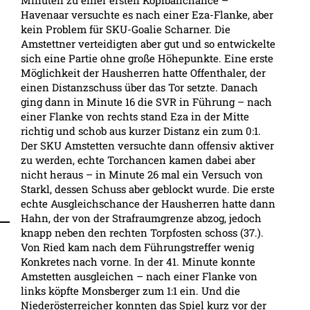
Minuten zu einer ersten Kopfballchance –
Havenaar versuchte es nach einer Eza-Flanke, aber
kein Problem für SKU-Goalie Scharner. Die
Amstettner verteidigten aber gut und so entwickelte
sich eine Partie ohne große Höhepunkte. Eine erste
Möglichkeit der Hausherren hatte Offenthaler, der
einen Distanzschuss über das Tor setzte. Danach
ging dann in Minute 16 die SVR in Führung – nach
einer Flanke von rechts stand Eza in der Mitte
richtig und schob aus kurzer Distanz ein zum 0:1.
Der SKU Amstetten versuchte dann offensiv aktiver
zu werden, echte Torchancen kamen dabei aber
nicht heraus – in Minute 26 mal ein Versuch von
Starkl, dessen Schuss aber geblockt wurde. Die erste
echte Ausgleichschance der Hausherren hatte dann
Hahn, der von der Strafraumgrenze abzog, jedoch
knapp neben den rechten Torpfosten schoss (37.).
Von Ried kam nach dem Führungstreffer wenig
Konkretes nach vorne. In der 41. Minute konnte
Amstetten ausgleichen – nach einer Flanke von
links köpfte Monsberger zum 1:1 ein. Und die
Niederösterreicher konnten das Spiel kurz vor der