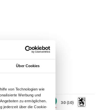
Über Cookies
hilfe von Technologien wie
onalisierte Werbung und
 Angeboten zu ermöglichen.
3:0 (1:0)
g jederzeit über die Cookie-