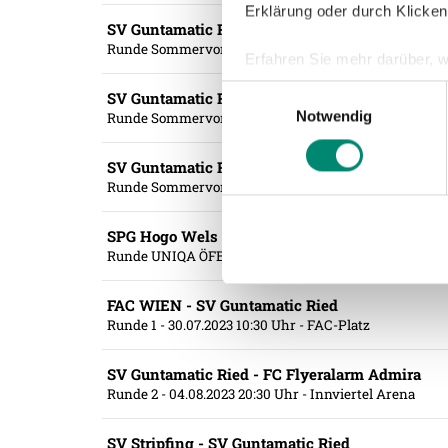
Erklärung oder durch Klicken
SV Guntamatic Ried - Dynamo Budweis
Runde Sommervorbereitung #2
- 08.07.2023 17:00 Uhr
Erfahren Sie mehr darüber, w
Einzelheiten
fest.
Einwilligungsauswahl
SV Guntamatic Ried - Debreceni Vasutas SC
Notwendig
Runde Sommervorbereitung #3
- 14.07.2023 12:30 Uhr
Wir verwenden Cookies, um I
und die Zugriffe auf unsere 
SV Guntamatic Ried - SpVgg Unterhaching
Website an unsere Partner fü
Runde Sommervorbereitung #4
- 14.07.2023 18:00 Uhr
möglicherweise mit weiteren
der Dienste gesammelt habe
SPG Hogo Wels - SV Guntamatic Ried
Runde UNIQA ÖFB Cup #1
- 22.07.2023 20:30 Uhr
- Hub
Weitere Details, insbesond
FAC WIEN - SV Guntamatic Ried
Runde 1
- 30.07.2023 10:30 Uhr
- FAC-Platz
SV Guntamatic Ried - FC Flyeralarm Admira
Runde 2
- 04.08.2023 20:30 Uhr
- Innviertel Arena
SV Stripfing - SV Guntamatic Ried