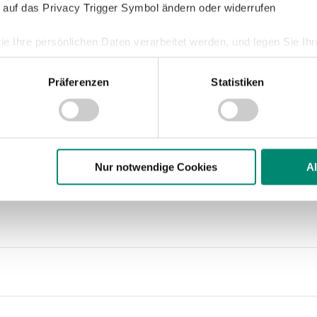
 auf das Privacy Trigger Symbol ändern oder widerrufen
- Peuerbach
ie Ihre persönlichen Daten verarbeitet werden, und legen Sie I
Präferenzen
Statistiken
- DANA Arena
nhalte und Anzeigen zu personalisieren, Funktionen für soziale
Website zu analysieren. Außerdem geben wir Informationen zu I
r soziale Medien, Werbung und Analysen weiter. Unsere Partner
- Innviertel Arena
 Daten zusammen, die Sie ihnen bereitgestellt haben oder die s
n.
Nur notwendige Cookies
A
er Arena
ere zu Speicherdauer und Empfänger entnehmen Sie unserer
Dat