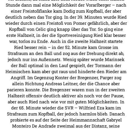
Stunde dann mal eine Möglichkeit der Vorarlberger – nach
einer Freistoßflanke kam Dodig zum Kopfball, der aber
deutlich neben das Tor ging. In der 39. Minuten wurde Ried
wieder durch einen Freistoß von Pomer gefährlich, aber der
Kopfball von Celic ging knapp über das Tor. So ging eine
erste Halbzeit, in der die Sportvereinigung Ried klar besser
war, torlos zu Ende. Auch in die zweite Halbzeit startete
Ried besser rein – in der 52. Minute kam Grosse im
Strafraum an den Ball und zog aus der Drehung direkt ab,
jedoch nur ins Außennetz. Wenig später wurde Marinsek
der Ball optimal in den Lauf gespielt, der Tormann der
Heimischen kam aber gut raus und hinderte den Rieder am
Angriff. Im Gegenzug Konter der Bregenzer, Parger zog
allein Richtung Andreas Leitner, der die Chance aber
parieren konnte. Die Bregenzer waren nun in der zweiten
Halbzeit offensiv deutlich aktiver als noch vor der Pause,
aber auch Ried nach wie vor mit guten Möglichkeiten. In
der 65. Minute wieder die SVR – Wilfried Eza kam im
Strafraum zum Kopfball, der jedoch harmlos blieb. Danach
probierte es auf der Seite der Heimmannschaft Gabryel
Monteiro De Andrade zweimal aus der Distanz, seine