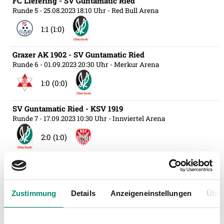
FC Liefering - SV Guntamatic Ried
Runde 5
- 25.08.2023 18:10 Uhr
- Red Bull Arena
1:1 (1:0)
Grazer AK 1902 - SV Guntamatic Ried
Runde 6
- 01.09.2023 20:30 Uhr
- Merkur Arena
1:0 (0:0)
SV Guntamatic Ried - KSV 1919
Runde 7
- 17.09.2023 10:30 Uhr
- Innviertel Arena
2:0 (1:0)
Schwarz-Weiss Bregenz - SV Guntamatic Ried
Runde 8
- 23.09.2023 20:00 Uhr
- Reichshofstadion
0:0 (0:0)
Zustimmung
Details
Anzeigeneinstellungen
Über
SV Guntamatic Ried - RZ Pellets WAC