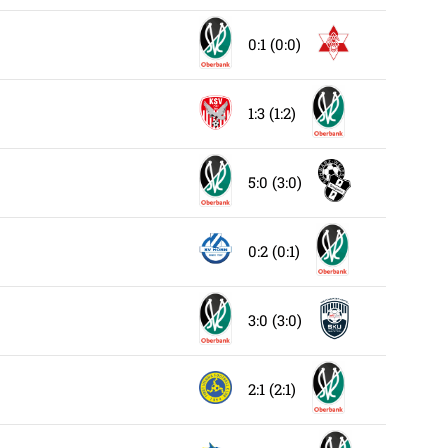
0:1 (0:0)
1:3 (1:2)
5:0 (3:0)
0:2 (0:1)
3:0 (3:0)
2:1 (2:1)