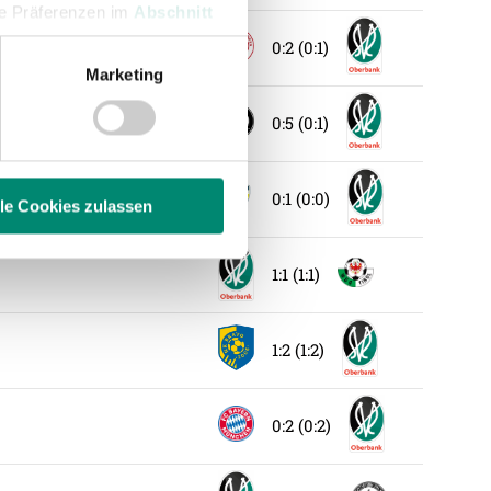
hre Präferenzen im
Abschnitt
0:2 (0:1)
Marketing
 Medien anbieten zu können
hrer Verwendung unserer
0:5 (0:1)
 führen diese Informationen
ie im Rahmen Ihrer Nutzung
0:1 (0:0)
lle Cookies zulassen
1:1 (1:1)
enschutzerklärung
.
1:2 (1:2)
0:2 (0:2)