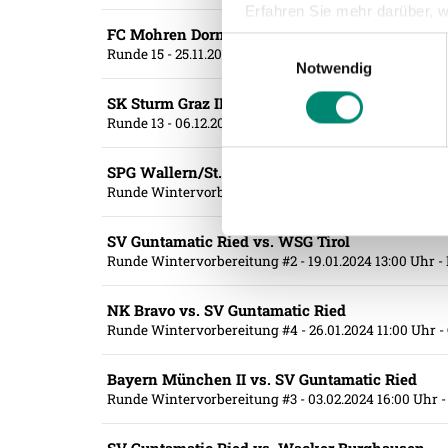
Erfahren Sie mehr darüber, w
FC Mohren Dornbirn 1913 - SV Guntamatic Ried
Einzelheiten
fest.
Einwilligungsauswahl
Runde 15
- 25.11.2023 14:30 Uhr
- Sparkasse Arena Bir
Notwendig
Wir verwenden Cookies, um I
SK Sturm Graz II - SV Guntamatic Ried
und die Zugriffe auf unsere 
Runde 13
- 06.12.2023 18:30 Uhr
- ERGO Arena Wr. Neus
Website an unsere Partner fü
möglicherweise mit weiteren
SPG Wallern/St. Marienkirchen vs. SV Guntama
der Dienste gesammelt habe
Runde Wintervorbereitung #1
- 12.01.2024 16:00 Uhr
- 
SV Guntamatic Ried vs. WSG Tirol
Weitere Details, insbesond
Runde Wintervorbereitung #2
- 19.01.2024 13:00 Uhr
-
NK Bravo vs. SV Guntamatic Ried
Runde Wintervorbereitung #4
- 26.01.2024 11:00 Uhr
-
Bayern München II vs. SV Guntamatic Ried
Runde Wintervorbereitung #3
- 03.02.2024 16:00 Uhr
-