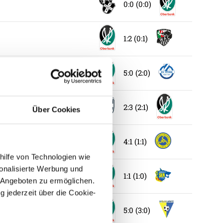
0:0 (0:0)
1:2 (0:1)
5:0 (2:0)
2:3 (2:1)
Über Cookies
4:1 (1:1)
hilfe von Technologien wie
onalisierte Werbung und
1:1 (1:0)
 Angeboten zu ermöglichen.
g jederzeit über die Cookie-
5:0 (3:0)