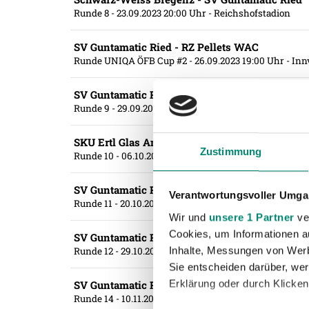
Runde 8
- 23.09.2023 20:00 Uhr
- Reichshofstadion
SV Guntamatic Ried - RZ Pellets WAC
Runde UNIQA ÖFB Cup #2
- 26.09.2023 19:00 Uhr
- Inn
SV Guntamatic Ried - SV Horn
Runde 9
- 29.09.2023 18:10 Uhr
- Innviertel Arena
SKU Ertl Glas Amstetten - SV Guntamatic Ried
Zustimmung
Runde 10
- 06.10.2023 18:10 Uhr
- Ertl Glas-Stadion
SV Guntamatic Ried - First Vienna FC 1894
Verantwortungsvoller Umgan
Runde 11
- 20.10.2023 18:10 Uhr
- Innviertel Arena
Wir und
unsere 1 Partner
ver
Cookies, um Informationen a
SV Guntamatic Ried - SKN St. Pölten
Inhalte, Messungen von Werb
Runde 12
- 29.10.2023 10:30 Uhr
- Innviertel Arena
Sie entscheiden darüber, wer
Erklärung oder durch Klicken
SV Guntamatic Ried - SV Licht-Loidl Lafnitz
Runde 14
- 10.11.2023 18:10 Uhr
- Innviertel Arena