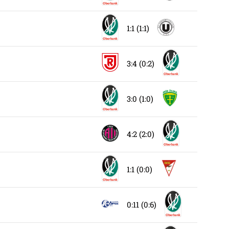
1:1 (1:1)
3:4 (0:2)
3:0 (1:0)
4:2 (2:0)
1:1 (0:0)
0:11 (0:6)