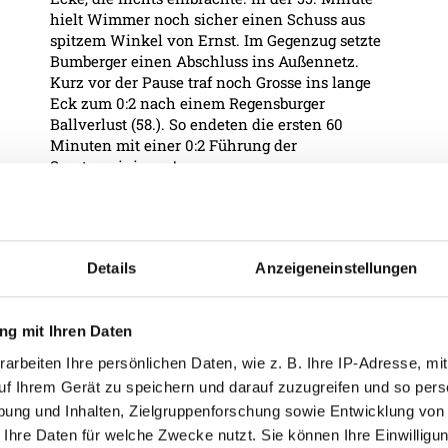
hielt Wimmer noch sicher einen Schuss aus
spitzem Winkel von Ernst. Im Gegenzug setzte
Bumberger einen Abschluss ins Außennetz.
Kurz vor der Pause traf noch Grosse ins lange
Eck zum 0:2 nach einem Regensburger
Ballverlust (58.). So endeten die ersten 60
Minuten mit einer 0:2 Führung der
Sportvereinigung!
In der zweiten Halbzeit kam Regensburg
schnell zum Anschlusstreffer – nach einem
Ballverlust der Rieder im Aufbauspiel kam
Details
Anzeigeneinstellungen
Geipl an den Ball und brauchte nur noch ins
leere Tor zum 1:2 schießen (64.). Generell
ähnliches Bild wie in Halbzeit 1 – der SSV
g mit Ihren Daten
Jahn zunächst das bessere Team. Und in der
71. Minute konnten die Bayern auch
arbeiten Ihre persönlichen Daten, wie z. B. Ihre IP-Adresse, mit
ausgleichen – Kother traf zum 2:2 nach
uf Ihrem Gerät zu speichern und darauf zuzugreifen und so pers
Zuspiel von Galjen. Wenige Minuten später
ung und Inhalten, Zielgruppenforschung sowie Entwicklung von
dribbelte Pröger auf rechts und konnte
 Ihre Daten für welche Zwecke nutzt. Sie können Ihre Einwilligun
abschließen, den Schuss hatte aber Leitner