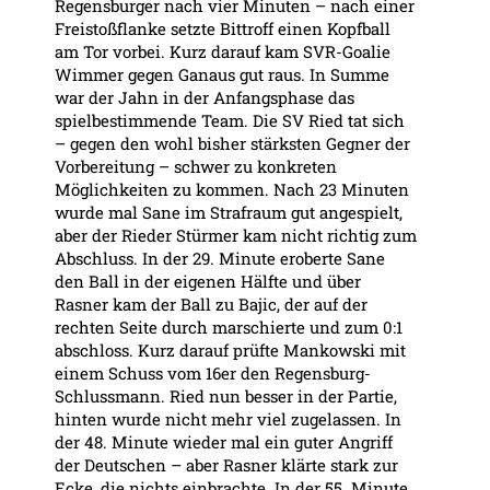
Regensburger nach vier Minuten – nach einer
Freistoßflanke setzte Bittroff einen Kopfball
am Tor vorbei. Kurz darauf kam SVR-Goalie
Wimmer gegen Ganaus gut raus. In Summe
war der Jahn in der Anfangsphase das
spielbestimmende Team. Die SV Ried tat sich
– gegen den wohl bisher stärksten Gegner der
Vorbereitung – schwer zu konkreten
Möglichkeiten zu kommen. Nach 23 Minuten
wurde mal Sane im Strafraum gut angespielt,
aber der Rieder Stürmer kam nicht richtig zum
Abschluss. In der 29. Minute eroberte Sane
den Ball in der eigenen Hälfte und über
Rasner kam der Ball zu Bajic, der auf der
rechten Seite durch marschierte und zum 0:1
abschloss. Kurz darauf prüfte Mankowski mit
einem Schuss vom 16er den Regensburg-
Schlussmann. Ried nun besser in der Partie,
hinten wurde nicht mehr viel zugelassen. In
der 48. Minute wieder mal ein guter Angriff
der Deutschen – aber Rasner klärte stark zur
Ecke, die nichts einbrachte. In der 55. Minute