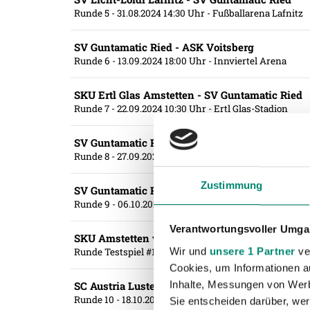
Runde 5
- 31.08.2024 14:30 Uhr
- Fußballarena Lafnitz
SV Guntamatic Ried - ASK Voitsberg
Runde 6
- 13.09.2024 18:00 Uhr
- Innviertel Arena
SKU Ertl Glas Amstetten - SV Guntamatic Ried
Runde 7
- 22.09.2024 10:30 Uhr
- Ertl Glas-Stadion
SV Guntamatic Ried - Rapid Wien II
Runde 8
- 27.09.2024 20:30 Uhr
- Innviertel Arena
Zustimmung
SV Guntamatic Ried - SKN St. Pölten
Runde 9
- 06.10.2024 10:30 Uhr
- Innviertel Arena
Verantwortungsvoller Umgan
SKU Amstetten vs. SV Guntamatic Ried
Wir und
unsere 1 Partner
ver
Runde Testspiel #1
- 09.10.2024 18:00 Uhr
- Ertl Glas 
Cookies, um Informationen a
Inhalte, Messungen von Werb
SC Austria Lustenau - SV Guntamatic Ried
Runde 10
- 18.10.2024 18:00 Uhr
- ImmoAgentur Stadio
Sie entscheiden darüber, wer