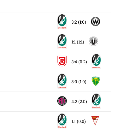
3:2 (1:0)
1:1 (1:1)
3:4 (0:2)
3:0 (1:0)
4:2 (2:0)
1:1 (0:0)