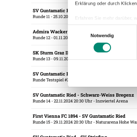
Erklärung oder durch Klicken
SV Guntamatic Ried - KSV 1919
Runde 11
- 25.10.2024 18:00 Uhr
- Innviertel Arena
Erfahren Sie mehr darüber, w
Einzelheiten
fest.
Einwilligungsauswahl
Admira Wacker - SV Guntamatic Ried
Notwendig
Runde 12
- 01.11.2024 20:30 Uhr
- DATENPOL ARENA
Wir verwenden Cookies, um I
und die Zugriffe auf unsere 
SK Sturm Graz II - SV Guntamatic Ried
Website an unsere Partner fü
Runde 13
- 09.11.2024 20:00 Uhr
- Solarstadion Gleisdor
möglicherweise mit weiteren
der Dienste gesammelt habe
SV Guntamatic Ried vs. SV Horn
Runde Testspiel #2
- 14.11.2024 14:00 Uhr
- Klaus-Roit
Weitere Details, insbesond
SV Guntamatic Ried - Schwarz-Weiss Bregenz
Runde 14
- 22.11.2024 20:30 Uhr
- Innviertel Arena
First Vienna FC 1894 - SV Guntamatic Ried
Runde 15
- 29.11.2024 20:30 Uhr
- Naturarena Hohe Wa