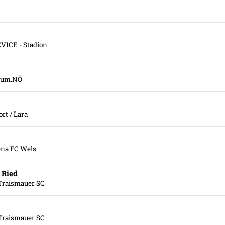
VICE - Stadion
trum.NÖ
rt / Lara
na FC Wels
 Ried
 Traismauer SC
 Traismauer SC