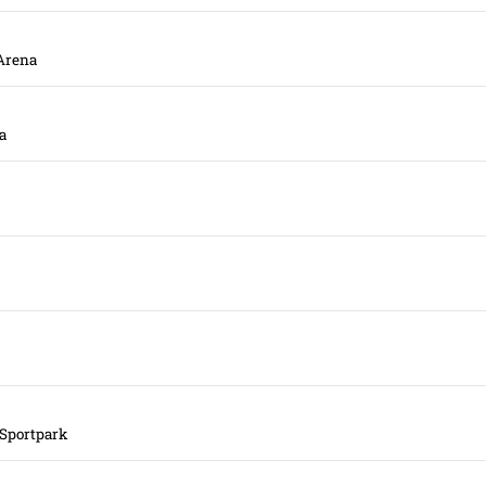
 Arena
a
 Sportpark