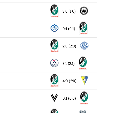
3:0 (1:0)
0:1 (0:1)
2:0 (2:0)
3:1 (2:1)
4:0 (2:0)
0:1 (0:0)