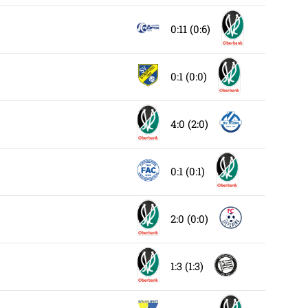
0:11 (0:6)
0:1 (0:0)
4:0 (2:0)
0:1 (0:1)
2:0 (0:0)
1:3 (1:3)