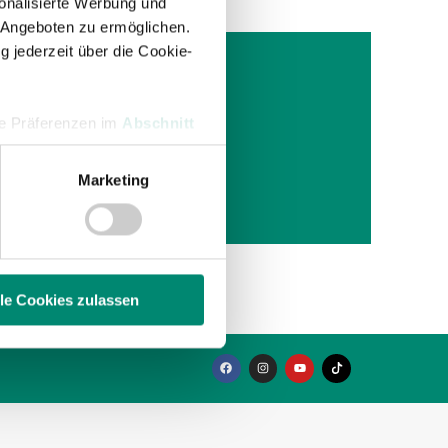
onalisierte Werbung und
 Angeboten zu ermöglichen.
g jederzeit über die Cookie-
RIED
hre Präferenzen im
Abschnitt
hr 2011
lt noch
Marketing
 Medien anbieten zu können
hrer Verwendung unserer
 führen diese Informationen
ie im Rahmen Ihrer Nutzung
lle Cookies zulassen
enschutzerklärung
.