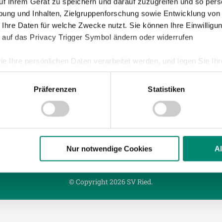
uf Ihrem Gerät zu speichern und darauf zuzugreifen und so pers
ung und Inhalten, Zielgruppenforschung sowie Entwicklung von
 Ihre Daten für welche Zwecke nutzt. Sie können Ihre Einwilligun
011
| UNKATEGORISIERT
 auf das Privacy Trigger Symbol ändern oder widerrufen
LBERICHT: KAPFENBERGER SV : SV JOSKO 
ie Ihre persönlichen Daten verarbeitet werden, und legen Sie I
SV Ried bleibt nach der 1:2-Niederlage in Kapfenberg im Ja
s weiter ohne Punkt. Alar trifft im Doppelpack, Royer erzie
Präferenzen
Statistiken
nhalte und Anzeigen zu personalisieren, Funktionen für soziale
chlusstreffer.
Website zu analysieren. Außerdem geben wir Informationen zu I
r soziale Medien, Werbung und Analysen weiter. Unsere Partner
 Daten zusammen, die Sie ihnen bereitgestellt haben oder die s
n.
Nur notwendige Cookies
A
ere zu Speicherdauer und Empfänger entnehmen Sie unserer
Dat
© Copyright 2026 SV Ried.