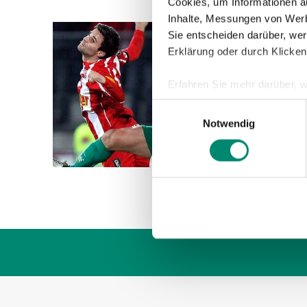
Cookies, um Informationen a
Inhalte, Messungen von Werb
Sie entscheiden darüber, wer
19.03.2
Erklärung oder durch Klicken
SPIE
Erfahren Sie mehr darüber, w
Unsere 
Einzelheiten
fest.
Einwilligungsauswahl
auswärt
Notwendig
Wir verwenden Cookies, um I
den Ans
und die Zugriffe auf unsere 
Website an unsere Partner fü
möglicherweise mit weiteren
der Dienste gesammelt habe
Weitere Details, insbesond