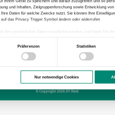
uf Ihrem Gerät zu speichern und darauf zuzugreifen und so pers
ung und Inhalten, Zielgruppenforschung sowie Entwicklung von
 Ihre Daten für welche Zwecke nutzt. Sie können Ihre Einwilligun
011
| UNKATEGORISIERT
 auf das Privacy Trigger Symbol ändern oder widerrufen
LBERICHT SV MATTERSBURG : SV JOSKO RI
ie Ihre persönlichen Daten verarbeitet werden, und legen Sie I
s zweite Spiel binnen einer Woche gegen den SV Mattersb
nentschieden. Bürger bringt die Hausherren in Front, Stoc
Präferenzen
Statistiken
sner drehen das Spiel innerhalb von 7 Minuten, Naumoski
nhalte und Anzeigen zu personalisieren, Funktionen für soziale
Website zu analysieren. Außerdem geben wir Informationen zu I
r soziale Medien, Werbung und Analysen weiter. Unsere Partner
 Daten zusammen, die Sie ihnen bereitgestellt haben oder die s
n.
Nur notwendige Cookies
A
© Copyright 2026 SV Ried.
ere zu Speicherdauer und Empfänger entnehmen Sie unserer
Dat