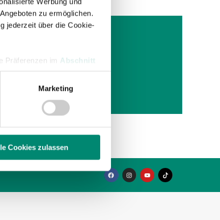
onalisierte Werbung und
 Angeboten zu ermöglichen.
g jederzeit über die Cookie-
ED
hre Präferenzen im
Abschnitt
urg
klasa
Marketing
 Medien anbieten zu können
hrer Verwendung unserer
 führen diese Informationen
ie im Rahmen Ihrer Nutzung
lle Cookies zulassen
enschutzerklärung
.