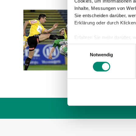
Cookies, um Informationen a
Inhalte, Messungen von Werb
Sie entscheiden darüber, wer
09.04.2
Erklärung oder durch Klicken
SPIE
Erfahren Sie mehr darüber, w
Auch da
Einzelheiten
fest.
Einwilligungsauswahl
endet u
Notwendig
und Gla
Wir verwenden Cookies, um I
und die Zugriffe auf unsere 
Website an unsere Partner fü
möglicherweise mit weiteren
der Dienste gesammelt habe
Weitere Details, insbesond