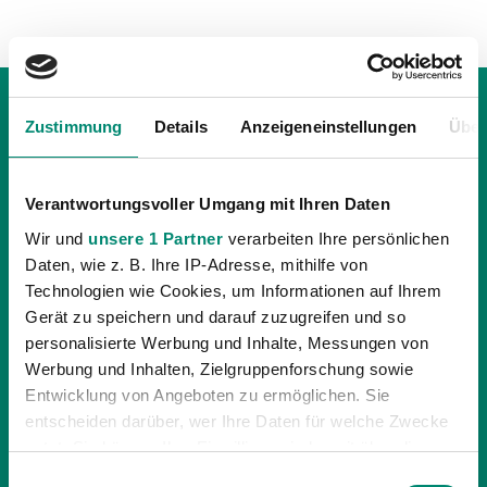
Zustimmung
Details
Anzeigeneinstellungen
Über
Verantwortungsvoller Umgang mit Ihren Daten
Wir und
unsere 1 Partner
verarbeiten Ihre persönlichen
Daten, wie z. B. Ihre IP-Adresse, mithilfe von
Technologien wie Cookies, um Informationen auf Ihrem
Gerät zu speichern und darauf zuzugreifen und so
personalisierte Werbung und Inhalte, Messungen von
Werbung und Inhalten, Zielgruppenforschung sowie
Entwicklung von Angeboten zu ermöglichen. Sie
12.08.2012
| UNKATEGORISIERT
entscheiden darüber, wer Ihre Daten für welche Zwecke
RIED FEIERT AUSWÄRTSSIEG BEI WIENER
nutzt. Sie können Ihre Einwilligung jederzeit über die
NEUSTADT
Cookie-Erklärung oder durch Klicken auf das Privacy
Einwilligungsauswahl