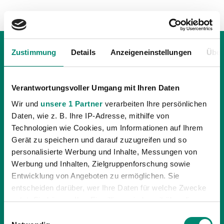
Zustimmung
Details
Anzeigeneinstellungen
Über
Verantwortungsvoller Umgang mit Ihren Daten
Wir und
unsere 1 Partner
verarbeiten Ihre persönlichen
Daten, wie z. B. Ihre IP-Adresse, mithilfe von
Technologien wie Cookies, um Informationen auf Ihrem
Gerät zu speichern und darauf zuzugreifen und so
personalisierte Werbung und Inhalte, Messungen von
Werbung und Inhalten, Zielgruppenforschung sowie
Entwicklung von Angeboten zu ermöglichen. Sie
entscheiden darüber, wer Ihre Daten für welche Zwecke
03.12.2014
| UNKATEGORISIERT
nutzt. Sie können Ihre Einwilligung jederzeit über die
NEUE PARTNERSCHAFT MIT DEM SPA
Cookie-Erklärung oder durch Klicken auf das Privacy
Einwilligungsauswahl
RESORT THERME GEINBERG
Trigger Symbol ändern oder widerrufen