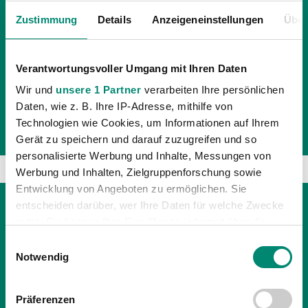
„TALK & TORE“
Zustimmung
Details
Anzeigeneinstellungen
Über
SVR-Cheftrainer Christian Benbennek ist am Sonntag,
dem 26. Februar, ab 18.45 Uhr auf Sky Sport Austria HD
Verantwortungsvoller Umgang mit Ihren Daten
bei der Sendung „Talk & Tore“ zu sehen.
Wir und
unsere 1 Partner
verarbeiten Ihre persönlichen
Daten, wie z. B. Ihre IP-Adresse, mithilfe von
Technologien wie Cookies, um Informationen auf Ihrem
Gerät zu speichern und darauf zuzugreifen und so
personalisierte Werbung und Inhalte, Messungen von
Werbung und Inhalten, Zielgruppenforschung sowie
Entwicklung von Angeboten zu ermöglichen. Sie
entscheiden darüber, wer Ihre Daten für welche Zwecke
nutzt. Sie können Ihre Einwilligung jederzeit über die
Cookie-Erklärung oder durch Klicken auf das Privacy
Einwilligungsauswahl
Trigger Symbol ändern oder widerrufen
Notwendig
Erfahren Sie mehr darüber, wie Ihre persönlichen Daten
Präferenzen
verarbeitet werden, und legen Sie Ihre Präferenzen im