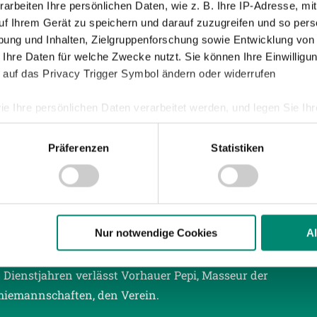
arbeiten Ihre persönlichen Daten, wie z. B. Ihre IP-Adresse, mit
uf Ihrem Gerät zu speichern und darauf zuzugreifen und so pers
ung und Inhalten, Zielgruppenforschung sowie Entwicklung von
018
| PROFIS
 Ihre Daten für welche Zwecke nutzt. Sie können Ihre Einwilligun
ACHTELFINALE VS. SC WIENER NEUSTADT
 auf das Privacy Trigger Symbol ändern oder widerrufen
m Erstrundensieg gegen den SV Hella Dornbirn (6:0) und 
ie Ihre persönlichen Daten verarbeitet werden, und legen Sie I
eg gegen die UVB Vöcklamarkt (1:0) treffen wir im Cup-Acht
 SC Wiener Neustadt. Das Spiel gegen den Ligakonkurr
Präferenzen
Statistiken
nhalte und Anzeigen zu personalisieren, Funktionen für soziale
Website zu analysieren. Außerdem geben wir Informationen zu I
r soziale Medien, Werbung und Analysen weiter. Unsere Partner
 Daten zusammen, die Sie ihnen bereitgestellt haben oder die s
n.
018
| AKADEMIE, NACHWUCHS
Nur notwendige Cookies
A
HIED VON VEREINSMASSEUR
 Dienstjahren verlässt Vorhauer Pepi, Masseur der
ere zu Speicherdauer und Empfänger entnehmen Sie unserer
Dat
iemannschaften, den Verein.