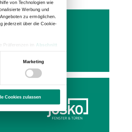
hilfe von Technologien wie
onalisierte Werbung und
 Angeboten zu ermöglichen.
g jederzeit über die Cookie-
dem
hre Präferenzen im
Abschnitt
elfinale
Marketing
 Medien anbieten zu können
hrer Verwendung unserer
 führen diese Informationen
ie im Rahmen Ihrer Nutzung
lle Cookies zulassen
enschutzerklärung
.