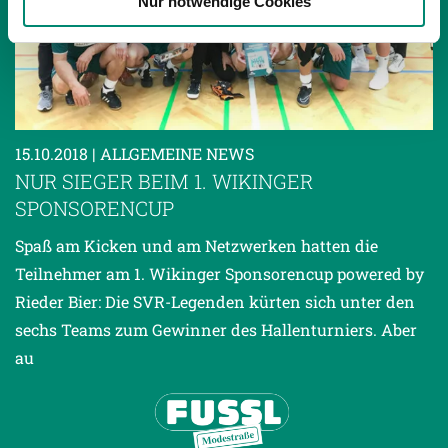
Nur notwendige Cookies
haben oder die sie im Rahmen Ihrer Nutzung der Dienste
gesammelt haben.
Weitere Details, insbesondere zu Speicherdauer und
Empfänger entnehmen Sie unserer
Datenschutzerklärung
.
15.10.2018
| ALLGEMEINE NEWS
NUR SIEGER BEIM 1. WIKINGER
SPONSORENCUP
Spaß am Kicken und am Netzwerken hatten die
Teilnehmer am 1. Wikinger Sponsorencup powered by
Rieder Bier: Die SVR-Legenden kürten sich unter den
sechs Teams zum Gewinner des Hallenturniers. Aber
au