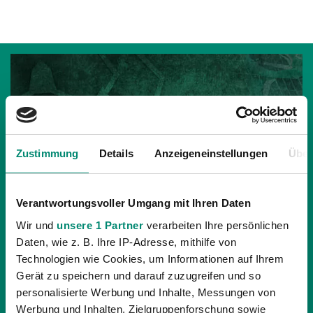
Zustimmung
Details
Anzeigeneinstellungen
Über
Verantwortungsvoller Umgang mit Ihren Daten
Wir und
unsere 1 Partner
verarbeiten Ihre persönlichen
Daten, wie z. B. Ihre IP-Adresse, mithilfe von
Technologien wie Cookies, um Informationen auf Ihrem
Gerät zu speichern und darauf zuzugreifen und so
15.10.2018
| AKADEMIE
personalisierte Werbung und Inhalte, Messungen von
U16 FEIERT HÖCHSTEN AKA-SIEG SEIT 10
Werbung und Inhalten, Zielgruppenforschung sowie