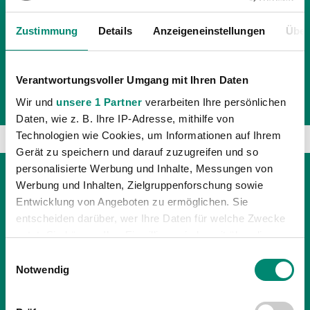
WIKINGERN
Zustimmung
Details
Anzeigeneinstellungen
Über
Die Jungen Wikinger Ried, Vierter in der OÖ Liga nach
dem Herbstdurchgang, werden ab sofort vom Duo
Thomas Weissenböck als Cheftrainer und Stefan
Verantwortungsvoller Umgang mit Ihren Daten
Unterberger als Teamchef geführt. Als Co-Trainer st
Wir und
unsere 1 Partner
verarbeiten Ihre persönlichen
Daten, wie z. B. Ihre IP-Adresse, mithilfe von
Technologien wie Cookies, um Informationen auf Ihrem
Gerät zu speichern und darauf zuzugreifen und so
personalisierte Werbung und Inhalte, Messungen von
Werbung und Inhalten, Zielgruppenforschung sowie
Entwicklung von Angeboten zu ermöglichen. Sie
entscheiden darüber, wer Ihre Daten für welche Zwecke
nutzt. Sie können Ihre Einwilligung jederzeit über die
Cookie-Erklärung oder durch Klicken auf das Privacy
Einwilligungsauswahl
Trigger Symbol ändern oder widerrufen
Notwendig
Erfahren Sie mehr darüber, wie Ihre persönlichen Daten