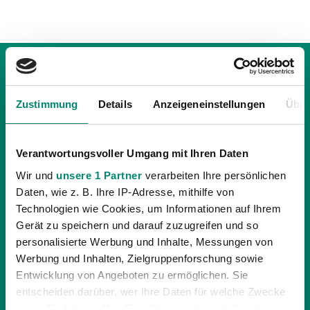
Zustimmung
Details
Anzeigeneinstellungen
Über
Verantwortungsvoller Umgang mit Ihren Daten
Wir und
unsere 1 Partner
verarbeiten Ihre persönlichen
Daten, wie z. B. Ihre IP-Adresse, mithilfe von
Technologien wie Cookies, um Informationen auf Ihrem
Gerät zu speichern und darauf zuzugreifen und so
personalisierte Werbung und Inhalte, Messungen von
Werbung und Inhalten, Zielgruppenforschung sowie
Entwicklung von Angeboten zu ermöglichen. Sie
22.01.2019
| PROFIS
entscheiden darüber, wer Ihre Daten für welche Zwecke
TESTSPIELSIEG ÜBER WOLFSBERGER AC
nutzt. Sie können Ihre Einwilligung jederzeit über die