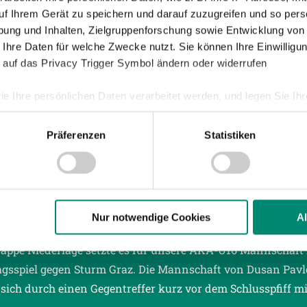
uf Ihrem Gerät zu speichern und darauf zuzugreifen und so pers
ung und Inhalten, Zielgruppenforschung sowie Entwicklung von
021
| NACHWUCHS
 Ihre Daten für welche Zwecke nutzt. Sie können Ihre Einwilligun
ERSPIELEINSÄTZE FÜR SVR-
 auf das Privacy Trigger Symbol ändern oder widerrufen
HWUCHSKICKER
ie Ihre persönlichen Daten verarbeitet werden, und legen Sie I
mt 7 Spieler der SV Guntamatic Ried waren in den vergan
mit den Nachwuchs-Nationalmannschaften unterwegs und
Präferenzen
Statistiken
 Länderspiele für Österreich bestreiten.
nhalte und Anzeigen zu personalisieren, Funktionen für soziale
Website zu analysieren. Außerdem geben wir Informationen zu I
r soziale Medien, Werbung und Analysen weiter. Unsere Partner
021
| AKADEMIE
 Daten zusammen, die Sie ihnen bereitgestellt haben oder die s
PE HEIMNIEDERLAGE DER AKA-U16 IM
n.
Nur notwendige Cookies
A
TRAGSSPIEL
appe Niederlage setzte es für unsere AKA-U16 Mannschaft
ere zu Speicherdauer und Empfänger entnehmen Sie unserer
Dat
gsspiel gegen Sturm Graz. Die Mannschaft von Dusan Pavl
sich durch einen Gegentreffer kurz vor dem Schlusspfiff mi