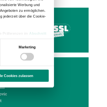
onalisierte Werbung und
 Angeboten zu ermöglichen.
g jederzeit über die Cookie-
hre Präferenzen im
Abschnitt
genen
Marketing
 Medien anbieten zu können
hrer Verwendung unserer
 führen diese Informationen
ie im Rahmen Ihrer Nutzung
lle Cookies zulassen
 im
enschutzerklärung
.
ovic
t