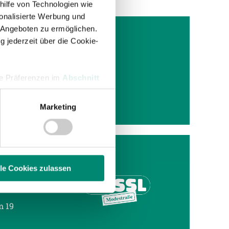
hilfe von Technologien wie
onalisierte Werbung und
 Angeboten zu ermöglichen.
g jederzeit über die Cookie-
IS“
Ried
hre Präferenzen im
Abschnitt
k ist um
Marketing
 Medien anbieten zu können
hrer Verwendung unserer
 führen diese Informationen
ie im Rahmen Ihrer Nutzung
lle Cookies zulassen
BERG
enschutzerklärung
.
m 19