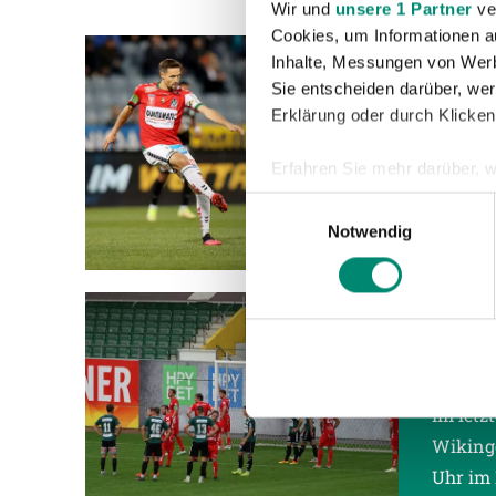
Wir und
unsere 1 Partner
ver
Cookies, um Informationen a
Inhalte, Messungen von Werb
03.11.2
Sie entscheiden darüber, wer
„KAM
Erklärung oder durch Klicken
In der 
Erfahren Sie mehr darüber, w
am Sams
Einzelheiten
fest.
Einwilligungsauswahl
17.00 U
Notwendig
Wir verwenden Cookies, um I
und die Zugriffe auf unsere 
Website an unsere Partner fü
möglicherweise mit weiteren
03.11.2
der Dienste gesammelt habe
JUNG
Im letz
Weitere Details, insbesond
Wikinge
Uhr im 