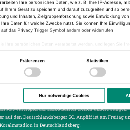
arbeiten Ihre persönlichen Daten, wie z. B. Ihre IP-Adresse, mit
uf Ihrem Gerät zu speichern und darauf zuzugreifen und so pers
ung und Inhalten, Zielgruppenforschung sowie Entwicklung von
021
| PROFIS
 Ihre Daten für welche Zwecke nutzt. Sie können Ihre Einwilligun
PFGEIST UND LEIDENSCHAFT SIND DIE BAS
 auf das Privacy Trigger Symbol ändern oder widerrufen
14. Runde der ADMIRAL Bundesliga tritt die SV Guntamatic 
ie Ihre persönlichen Daten verarbeitet werden, und legen Sie I
tag, dem 6. November, auswärts bei der Admira an. Ankic
hr.
Präferenzen
Statistiken
nhalte und Anzeigen zu personalisieren, Funktionen für soziale
Website zu analysieren. Außerdem geben wir Informationen zu I
r soziale Medien, Werbung und Analysen weiter. Unsere Partner
 Daten zusammen, die Sie ihnen bereitgestellt haben oder die s
021
| ALLGEMEINE NEWS, JUNGE WIKINGER RIED
n.
Nur notwendige Cookies
A
E WIKINGER ZU GAST IN DEUTSCHLANDS
ten Auswärtsspiel der Herbstsaison treffen unsere Jungen
ere zu Speicherdauer und Empfänger entnehmen Sie unserer
Dat
r auf den Deutschlandsberger SC. Anpfiff ist am Freitag u
Koralmstadion in Deutschlandsberg.