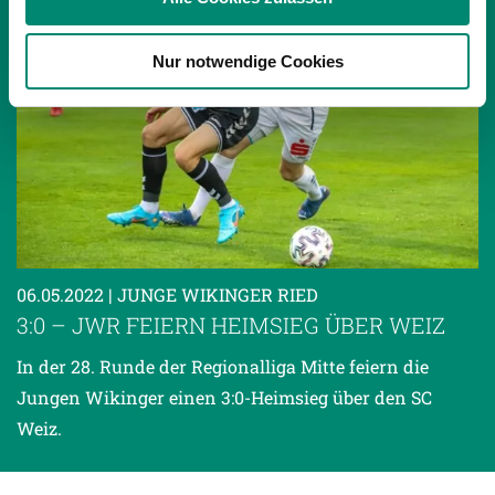
Partner führen diese Informationen möglicherweise mit
weiteren Daten zusammen, die Sie ihnen bereitgestellt
Nur notwendige Cookies
haben oder die sie im Rahmen Ihrer Nutzung der Dienste
gesammelt haben.
Weitere Details, insbesondere zu Speicherdauer und
Empfänger entnehmen Sie unserer
Datenschutzerklärung
.
06.05.2022
| JUNGE WIKINGER RIED
3:0 – JWR FEIERN HEIMSIEG ÜBER WEIZ
In der 28. Runde der Regionalliga Mitte feiern die
Jungen Wikinger einen 3:0-Heimsieg über den SC
Weiz.