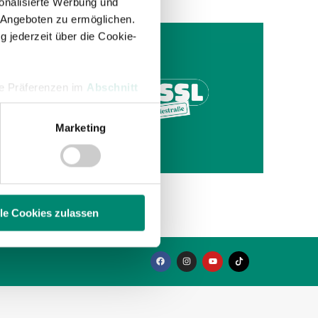
onalisierte Werbung und
 Angeboten zu ermöglichen.
g jederzeit über die Cookie-
hre Präferenzen im
Abschnitt
der SV
Marketing
 Medien anbieten zu können
 in der
hrer Verwendung unserer
 führen diese Informationen
ie im Rahmen Ihrer Nutzung
lle Cookies zulassen
enschutzerklärung
.