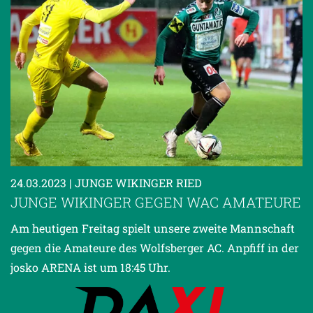
24.03.2023
| JUNGE WIKINGER RIED
JUNGE WIKINGER GEGEN WAC AMATEURE
Am heutigen Freitag spielt unsere zweite Mannschaft
gegen die Amateure des Wolfsberger AC. Anpfiff in der
josko ARENA ist um 18:45 Uhr.