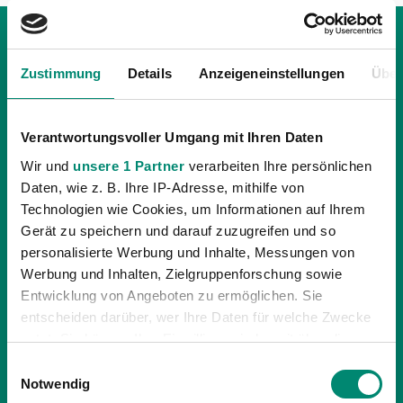
Zustimmung
Details
Anzeigeneinstellungen
Über
Verantwortungsvoller Umgang mit Ihren Daten
Wir und
unsere 1 Partner
verarbeiten Ihre persönlichen
Daten, wie z. B. Ihre IP-Adresse, mithilfe von
Technologien wie Cookies, um Informationen auf Ihrem
Gerät zu speichern und darauf zuzugreifen und so
personalisierte Werbung und Inhalte, Messungen von
Werbung und Inhalten, Zielgruppenforschung sowie
27.03.2023
| AKADEMIE, UNKATEGORISIERT
Entwicklung von Angeboten zu ermöglichen. Sie
5 PUNKTE IM DERBY GEGEN DEN LASK
entscheiden darüber, wer Ihre Daten für welche Zwecke
nutzt. Sie können Ihre Einwilligung jederzeit über die
Am vergangenen Wochenende kam es zum OÖ-Derby
Cookie-Erklärung oder durch Klicken auf das Privacy
Einwilligungsauswahl
in der ÖFB Jugendliga.
Trigger Symbol ändern oder widerrufen
Notwendig