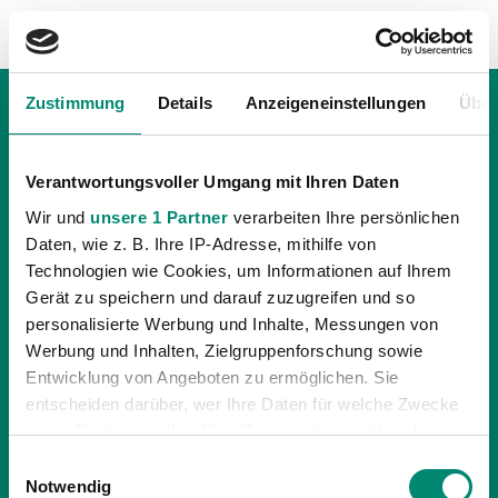
Zustimmung
Details
Anzeigeneinstellungen
Über
Verantwortungsvoller Umgang mit Ihren Daten
Wir und
unsere 1 Partner
verarbeiten Ihre persönlichen
Daten, wie z. B. Ihre IP-Adresse, mithilfe von
Technologien wie Cookies, um Informationen auf Ihrem
Gerät zu speichern und darauf zuzugreifen und so
personalisierte Werbung und Inhalte, Messungen von
Werbung und Inhalten, Zielgruppenforschung sowie
Entwicklung von Angeboten zu ermöglichen. Sie
entscheiden darüber, wer Ihre Daten für welche Zwecke
15.03.2024
| PROFIS
nutzt. Sie können Ihre Einwilligung jederzeit über die
3:2 HEIMSIEG GEGEN LIEFERING
Cookie-Erklärung oder durch Klicken auf das Privacy
Einwilligungsauswahl
Trigger Symbol ändern oder widerrufen
Notwendig
In der 20. Runde der Admiral 2. Liga konnte die SV