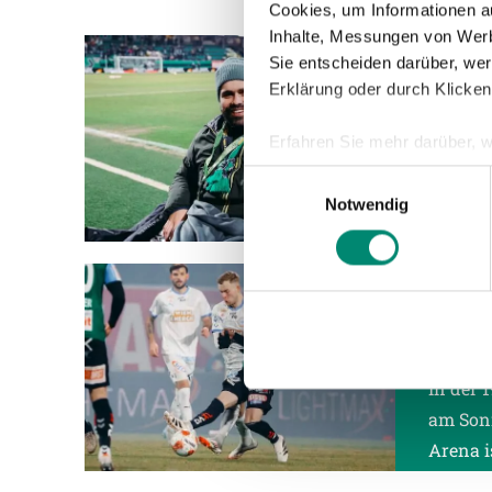
Cookies, um Informationen a
Inhalte, Messungen von Werb
07.03.2
Sie entscheiden darüber, wer
SVR-M
Erklärung oder durch Klicken
INTE
Erfahren Sie mehr darüber, w
WIR SIN
Einzelheiten
fest.
Einwilligungsauswahl
Mitglie
Notwendig
Lafnitz
Wir verwenden Cookies, um I
und die Zugriffe auf unsere 
Website an unsere Partner fü
07.03.2
möglicherweise mit weiteren
SV G
der Dienste gesammelt habe
DREI
In der 
Weitere Details, insbesond
am Sonn
Arena i