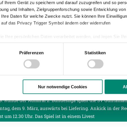
uf Ihrem Gerät zu speichern und darauf zuzugreifen und so pers
ung und Inhalten, Zielgruppenforschung sowie Entwicklung von
025
| ALLGEMEINE NEWS
 Ihre Daten für welche Zwecke nutzt. Sie können Ihre Einwilligun
ITGLIED SEIT 2020: LUKI STRASSER IM
 auf das Privacy Trigger Symbol ändern oder widerrufen
RVIEW
ie Ihre persönlichen Daten verarbeitet werden, und legen Sie I
D STOLZ AUF UNSER RIED! Unter diesem Motto vereinen si
der unserer SVR-Familie. Anlässlich des Mitgliederspiels g
Präferenzen
Statistiken
 am 15. März möchten wir einen Teil unserer SVR-Mit
nhalte und Anzeigen zu personalisieren, Funktionen für soziale
Website zu analysieren. Außerdem geben wir Informationen zu I
r soziale Medien, Werbung und Analysen weiter. Unsere Partner
025
| PROFIS
 Daten zusammen, die Sie ihnen bereitgestellt haben oder die s
UNTAMATIC RIED KICKT GEGEN TEAM MIT
n.
Nur notwendige Cookies
A
FACHEM MARKTWERT
19. Runde der Admiral 2. Bundesliga spielt die SV Guntamat
ere zu Speicherdauer und Empfänger entnehmen Sie unserer
Dat
tag, dem 9. März, auswärts bei Liefering. Ankick in der Re
st um 12.30 Uhr. Das Spiel ist in einem Livest