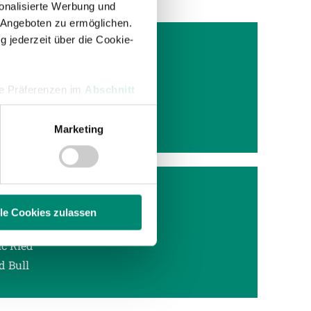
onalisierte Werbung und
 Angeboten zu ermöglichen.
g jederzeit über die Cookie-
hre Präferenzen im
Abschnitt
ch alle
egen
Marketing
 Medien anbieten zu können
hrer Verwendung unserer
 führen diese Informationen
ie im Rahmen Ihrer Nutzung
lle Cookies zulassen
ic Ried
enschutzerklärung
.
d Bull