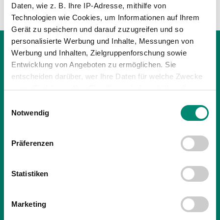
Daten, wie z. B. Ihre IP-Adresse, mithilfe von
Technologien wie Cookies, um Informationen auf Ihrem
Gerät zu speichern und darauf zuzugreifen und so
personalisierte Werbung und Inhalte, Messungen von
Werbung und Inhalten, Zielgruppenforschung sowie
Entwicklung von Angeboten zu ermöglichen. Sie
entscheiden darüber, wer Ihre Daten für welche Zwecke
nutzt. Sie können Ihre Einwilligung jederzeit über die
Cookie-Erklärung oder durch Klicken auf das Privacy
Einwilligungsauswahl
Trigger Symbol ändern oder widerrufen
Notwendig
Erfahren Sie mehr darüber, wie Ihre persönlichen Daten
Präferenzen
verarbeitet werden, und legen Sie Ihre Präferenzen im
Abschnitt Einzelheiten
fest.
Statistiken
Wir verwenden Cookies, um Inhalte und Anzeigen zu
15.06.2026
| PROFIS
personalisieren, Funktionen für soziale Medien anbieten
NEUER TRAINER DER SV OBERBANK RIED:
Marketing
zu können und die Zugriffe auf unsere Website zu
MARIO DESPOTOVIC ÜBERNIMMT
analysieren. Außerdem geben wir Informationen zu Ihrer