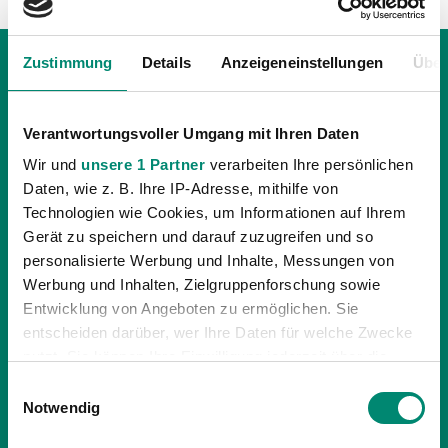
Zustimmung
Details
Anzeigeneinstellungen
Über
Verantwortungsvoller Umgang mit Ihren Daten
Wir und
unsere 1 Partner
verarbeiten Ihre persönlichen
Daten, wie z. B. Ihre IP-Adresse, mithilfe von
Technologien wie Cookies, um Informationen auf Ihrem
Gerät zu speichern und darauf zuzugreifen und so
personalisierte Werbung und Inhalte, Messungen von
Werbung und Inhalten, Zielgruppenforschung sowie
Entwicklung von Angeboten zu ermöglichen. Sie
entscheiden darüber, wer Ihre Daten für welche Zwecke
nutzt. Sie können Ihre Einwilligung jederzeit über die
25.09.2020
| TICKETING
Cookie-Erklärung oder durch Klicken auf das Privacy
Einwilligungsauswahl
FAN- UND TICKETINFOS SVR VS.
Trigger Symbol ändern oder widerrufen
Notwendig
SALZBURG