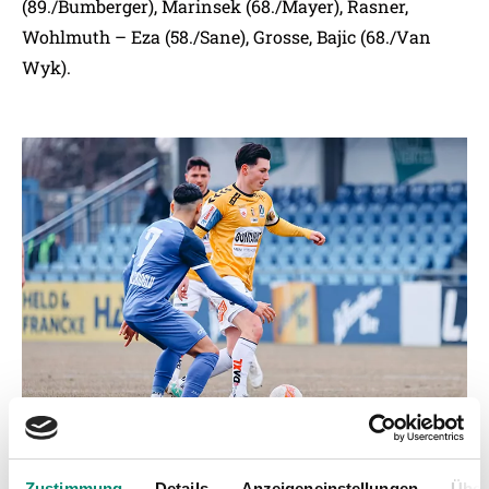
(89./Bumberger), Marinsek (68./Mayer), Rasner,
Wohlmuth – Eza (58./Sane), Grosse, Bajic (68./Van
Wyk).
Zustimmung
Details
Anzeigeneinstellungen
Über