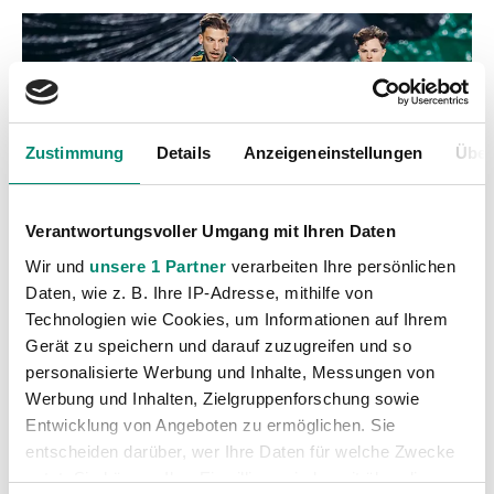
Zustimmung
Details
Anzeigeneinstellungen
Über
Verantwortungsvoller Umgang mit Ihren Daten
Wir und
unsere 1 Partner
verarbeiten Ihre persönlichen
Daten, wie z. B. Ihre IP-Adresse, mithilfe von
Technologien wie Cookies, um Informationen auf Ihrem
Gerät zu speichern und darauf zuzugreifen und so
personalisierte Werbung und Inhalte, Messungen von
Werbung und Inhalten, Zielgruppenforschung sowie
Entwicklung von Angeboten zu ermöglichen. Sie
entscheiden darüber, wer Ihre Daten für welche Zwecke
Kategorien
nutzt. Sie können Ihre Einwilligung jederzeit über die