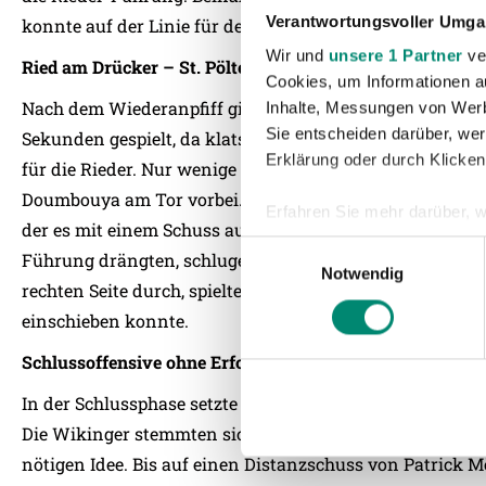
Verantwortungsvoller Umgan
konnte auf der Linie für den bereits geschlagenen Gebau
Wir und
unsere 1 Partner
ver
Ried am Drücker – St. Pölten trifft
Cookies, um Informationen a
Nach dem Wiederanpfiff ging es genauso munter weiter 
Inhalte, Messungen von Werb
Sie entscheiden darüber, wer
Sekunden gespielt, da klatschte der Ball nach einem Do
Erklärung oder durch Klicken
für die Rieder. Nur wenige Augenblicke später der idente
Doumbouya am Tor vorbei. Dann waren die Rieder wieder 
Erfahren Sie mehr darüber, w
der es mit einem Schuss aus der zweiten Reihe versuchte.
Einzelheiten
fest.
Einwilligungsauswahl
Führung drängten, schlugen die Hausherren eiskalt zu: C
Notwendig
rechten Seite durch, spielte den Ball in den Rückraum, 
Wir verwenden Cookies, um I
und die Zugriffe auf unsere 
einschieben konnte.
Website an unsere Partner fü
Schlussoffensive ohne Erfolg
möglicherweise mit weiteren
der Dienste gesammelt habe
In der Schlussphase setzte Chabbi mit den Einwechslun
Die Wikinger stemmten sich mit aller Kraft der drohende
nötigen Idee. Bis auf einen Distanzschuss von Patrick Mö
Weitere Details, insbesond