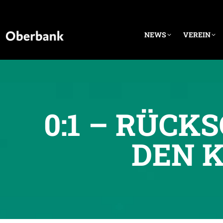
NEWS
VEREIN
0:1 – RÜC
DEN 