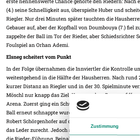
erste nennenswerte Chance gehörte den Riedern: Nach ei
(4.) seine Schnelligkeit aus, überspielte Huber und sche
Riegler. Nur drei Minuten später tauchten die Hausherr
Gebauer auf, aber der Kopfball von Doumbouya (7.) fiel zu
zappelte der Ball im Tor der Rieder, aber Schiedsrichter
Foulspiel an Orhan Ademi.
Elsneg scheitert vom Punkt
In der Folge übernahmen die Innviertler die Kontrolle u
weitestgehend in die Hälfte der Hausherren. Nach rund 
kurzer Distanz an Riegler und in der 30. Spielminute ver
Möschl nur knapp das Ziel. Kurz vor dem Pausenpfiff w
Arena. Zuerst ging ein Schuss von Orhan Ademi an die S
Ball erneut schnappte wurde er von Babacar Diallo von d
Robert Schörgenhofer auf den Punkt. Dieter Elsneg (43.
Zustimmung
das Leder zurecht. Jedoch antizipierte Riegler die richt
die Rieder-Führung. Beinahe im Gegenzug wären die Wöl