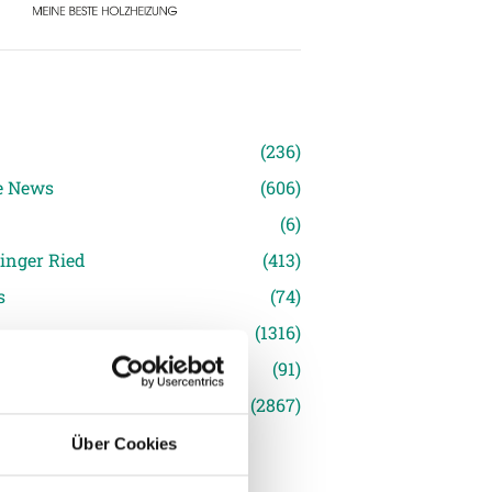
n
(236)
e News
(606)
(6)
inger Ried
(413)
s
(74)
(1316)
(91)
siert
(2867)
Über Cookies