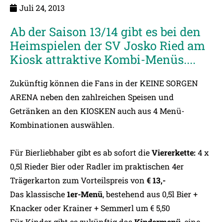
Juli 24, 2013
Ab der Saison 13/14 gibt es bei den
Heimspielen der SV Josko Ried am
Kiosk attraktive Kombi-Menüs....
Zukünftig können die Fans in der KEINE SORGEN
ARENA neben den zahlreichen Speisen und
Getränken an den KIOSKEN auch aus 4 Menü-
Kombinationen auswählen.
Für Bierliebhaber gibt es ab sofort die
Viererkette:
4 x
0,5l Rieder Bier oder Radler im praktischen 4er
Trägerkarton zum Vorteilspreis von
€ 13,-
Das klassische
1er-Menü
, bestehend aus 0,5l Bier +
Knacker oder Krainer + Semmerl um € 5,50
Für Kinder gibt es zukünftig das
Kindermenü
, eine