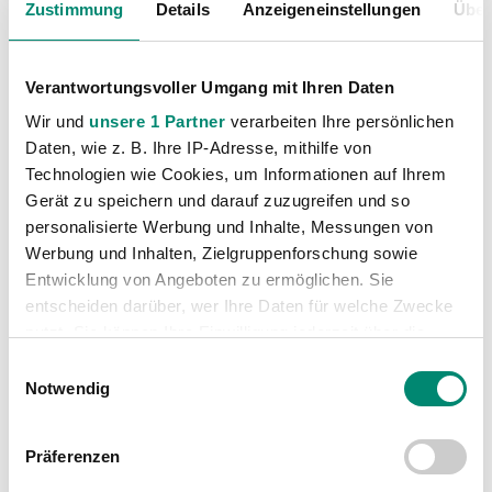
Zustimmung
Details
Anzeigeneinstellungen
Über
Verantwortungsvoller Umgang mit Ihren Daten
Wir und
unsere 1 Partner
verarbeiten Ihre persönlichen
Daten, wie z. B. Ihre IP-Adresse, mithilfe von
Technologien wie Cookies, um Informationen auf Ihrem
VORIGER NEWSEINTRAG
NÄCHSTER NEWSEINTRAG
Gerät zu speichern und darauf zuzugreifen und so
Torloses Remis gegen Grödig
Heimpremiere auf neuem Rasen gegen WAC
personalisierte Werbung und Inhalte, Messungen von
Werbung und Inhalten, Zielgruppenforschung sowie
Entwicklung von Angeboten zu ermöglichen. Sie
entscheiden darüber, wer Ihre Daten für welche Zwecke
nutzt. Sie können Ihre Einwilligung jederzeit über die
Cookie-Erklärung oder durch Klicken auf das Privacy
Einwilligungsauswahl
WEITERE NEWS
Trigger Symbol ändern oder widerrufen
Notwendig
Erfahren Sie mehr darüber, wie Ihre persönlichen Daten
Präferenzen
verarbeitet werden, und legen Sie Ihre Präferenzen im
Abschnitt Einzelheiten
fest.