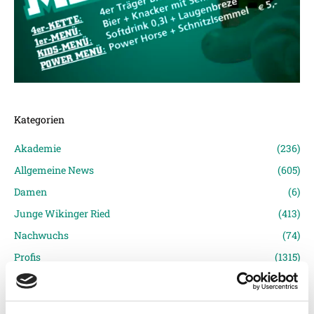
Kategorien
Akademie
(236)
Allgemeine News
(605)
Damen
(6)
Junge Wikinger Ried
(413)
Nachwuchs
(74)
Profis
(1315)
Ticketing
(91)
Unkategorisiert
(2867)