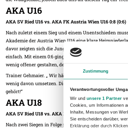
AKA U16
AKA SV Ried U16 vs. AKA FK Austria Wien U16 0:8 (0:6)
Nach zuletzt einem Sieg und einem Unentschieden muss
Akademie der Austria Wien U16 eine klare Heimniederlag
davor zeigten sich die Jungwikinger sehr passiv und m
einfach. Mit einem 0:6 ging es dadurch in die Pause. Die
wenig offener gestalten, der Enstand von 0:8 schmerzt a
Zustimmung
Trainer Gehmaier. „ Wir hätten uns heute eigentlich vi
wenig davon umsetzen. Die Austria zeigte, dass sie zu 
Verantwortungsvoller Umgan
gehört!“
Wir und
unsere 1 Partner
ver
AKA U18
Cookies, um Informationen a
Inhalte, Messungen von Werb
AKA SV Ried U18 vs. AKA FK Austria Wien U18 1:0 (0:0)
Sie entscheiden darüber, wer
Nach zwei Siegen in Folge zeigte sich die 18er im Match 
Erklärung oder durch Klicken