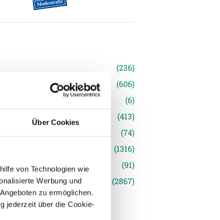
n
(236)
e News
(606)
(6)
inger Ried
(413)
Über Cookies
s
(74)
(1316)
(91)
hilfe von Technologien wie
siert
(2867)
onalisierte Werbung und
 Angeboten zu ermöglichen.
g jederzeit über die Cookie-