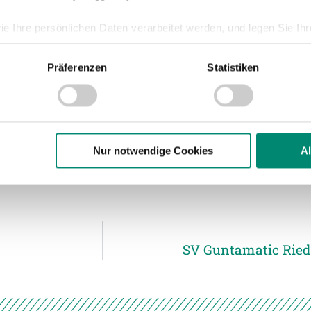
eich zu Beginn nur um Zentimeter an der
ie Ihre persönlichen Daten verarbeitet werden, und legen Sie I
n gefährlichen Abschluss verbuchen. Nach
legenheit. Tormann Lukas Gütlbauer konnte
Präferenzen
Statistiken
loss Sebastian Handlechner eine schöne
nhalte und Anzeigen zu personalisieren, Funktionen für soziale
elnden 1:0 ab.
Website zu analysieren. Außerdem geben wir Informationen zu I
die 18er ihren Aufwärtstrend auch gegen
r soziale Medien, Werbung und Analysen weiter. Unsere Partner
 Sieg in Folge.
 Daten zusammen, die Sie ihnen bereitgestellt haben oder die s
n.
Nur notwendige Cookies
A
ere zu Speicherdauer und Empfänger entnehmen Sie unserer
Dat
SV Guntamatic Ried