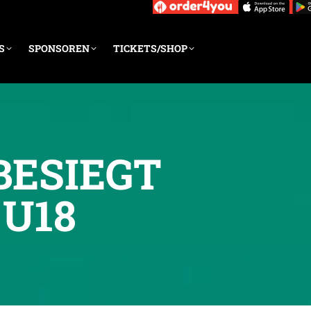
S
SPONSOREN
TICKETS/SHOP
BESIEGT
 U18