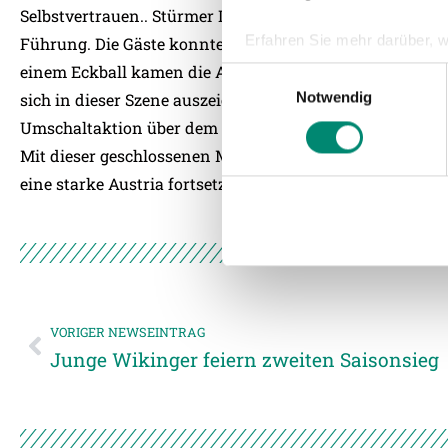
Selbstvertrauen.. Stürmer Lukas Schlosser scheiterte gl
Erfahren Sie mehr darüber, w
Führung. Die Gäste konnten im ersten Durchgang keine
Einzelheiten
fest.
einem Eckball kamen die Austrianer zu ihrer ersten Ge
Einwilligungsauswahl
Notwendig
sich in dieser Szene auszeichnen. In der 80. Minute sch
Wir verwenden Cookies, um I
Umschaltaktion über dem rechten Flügel zum viel umjub
und die Zugriffe auf unsere 
Mit dieser geschlossenen Mannschaftsleistung konnten 
Website an unsere Partner fü
eine starke Austria fortsetzen und verbuchen den dritten
möglicherweise mit weiteren
der Dienste gesammelt habe
Weitere Details, insbesond
VORIGER NEWSEINTRAG
Junge Wikinger feiern zweiten Saisonsieg