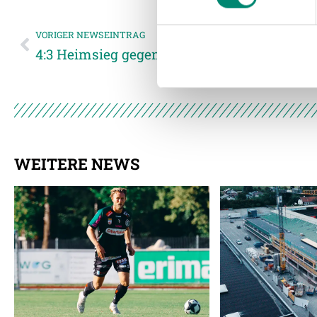
Website an unsere Partner fü
möglicherweise mit weiteren
VORIGER NEWSEINTRAG
der Dienste gesammelt habe
4:3 Heimsieg gegen Rapid Wien
Weitere Details, insbesond
WEITERE NEWS