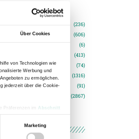
n
(236)
Über Cookies
e News
(606)
(6)
inger Ried
(413)
hilfe von Technologien wie
s
(74)
onalisierte Werbung und
(1316)
 Angeboten zu ermöglichen.
(91)
g jederzeit über die Cookie-
siert
(2867)
hre Präferenzen im
Abschnitt
Marketing
 Medien anbieten zu können
hrer Verwendung unserer