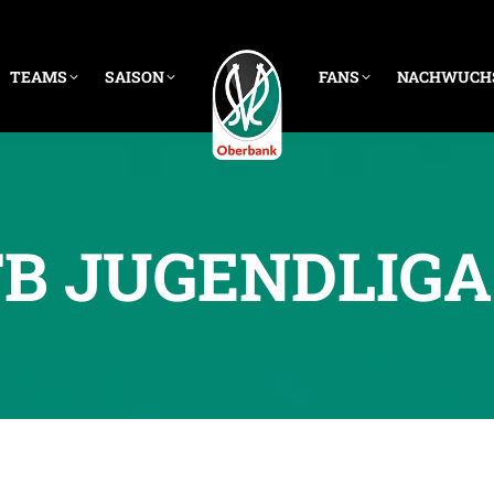
TEAMS
SAISON
FANS
NACHWUCH
FB JUGENDLIG