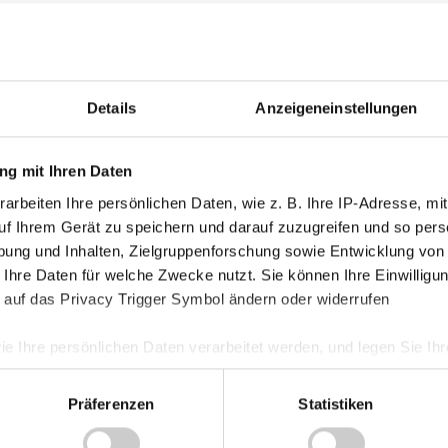
Kategorie
Akademie
Details
Anzeigeneinstellungen
Allgemein
Damen
g mit Ihren Daten
Junge Wik
arbeiten Ihre persönlichen Daten, wie z. B. Ihre IP-Adresse, mit
Nachwuch
uf Ihrem Gerät zu speichern und darauf zuzugreifen und so pers
Profis
ung und Inhalten, Zielgruppenforschung sowie Entwicklung von
Ticketing
 Ihre Daten für welche Zwecke nutzt. Sie können Ihre Einwilligun
 auf das Privacy Trigger Symbol ändern oder widerrufen
Unkategori
ie Ihre persönlichen Daten verarbeitet werden, und legen Sie I
Präferenzen
Statistiken
nhalte und Anzeigen zu personalisieren, Funktionen für soziale
Website zu analysieren. Außerdem geben wir Informationen zu I