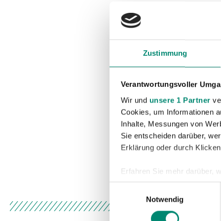
Zustimmung
Verantwortungsvoller Umgan
Wir und
unsere 1 Partner
ver
Cookies, um Informationen a
Inhalte, Messungen von Werb
Sie entscheiden darüber, wer
Erklärung oder durch Klicken
Erfahren Sie mehr darüber, w
Einzelheiten
fest.
Einwilligungsauswahl
Notwendig
Wir verwenden Cookies, um I
und die Zugriffe auf unsere 