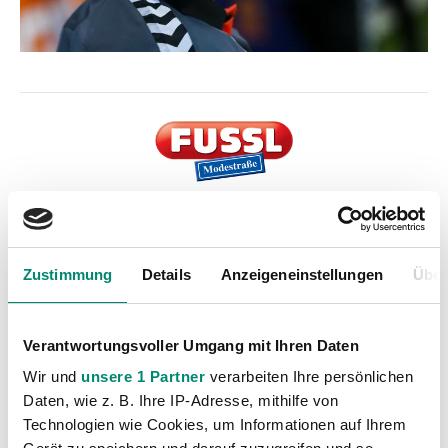
Kategorien
Zustimmung
Details
Anzeigeneinstellungen
Über
Akademie
(236)
Allgemeine News
(606)
Verantwortungsvoller Umgang mit Ihren Daten
Damen
(6)
Wir und
unsere 1 Partner
verarbeiten Ihre persönlichen
Junge Wikinger Ried
(413)
Daten, wie z. B. Ihre IP-Adresse, mithilfe von
Nachwuchs
(74)
Technologien wie Cookies, um Informationen auf Ihrem