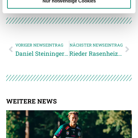
Nur notwendige Cookies
haben oder die sie im Rahmen Ihrer Nutzung der Dienste
gesammelt haben.
Weitere Details, insbesondere zu Speicherdauer und
Empfänger entnehmen Sie unserer
VORIGER NEWSEINTRAG
NÄCHSTER NEWSEINTRAG
Datenschutzerklärung
.
Daniel Steininger verlässt die SV Josko Ried
Rieder Rasenheizung bestand die erste Bewährungsprobe
WEITERE NEWS