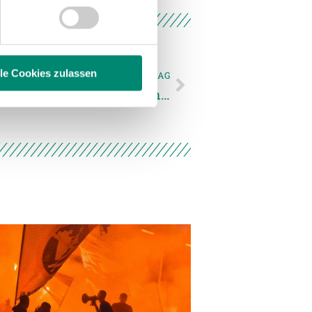
 Medien anbieten zu können
hrer Verwendung unserer
 führen diese Informationen
ie im Rahmen Ihrer Nutzung
lle Cookies zulassen
NÄCHSTER NEWSEINTRAG
Angerschmid: „Wir wissen, wie man gegen Grödig spielen muss“
enschutzerklärung
.