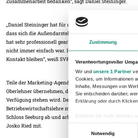
Zusammenarbeit bedanken“, sagt Daniel Steininger.
„Daniel Steininger hat für den Verein sehr gute Arbeit gel
dass sich die Außendarstellung des Vereins und die Mar
hat sehr professionell gearbeitet, was aufgrund unserer 
Zustimmung
nicht immer einfach war. Ich wünsche ihm alles Gute un
Kontakt bleiben“, weiß SVR-Präsident Johann Willminge
Verantwortungsvoller Umgan
Wir und
unsere 1 Partner
ver
Cookies, um Informationen a
Teile der Marketing-Agenden von Daniel Steininger wir
Inhalte, Messungen von Werb
Oberlehner übernehmen, der dann auch als Ansprechpar
Sie entscheiden darüber, wer
Verfügung stehen wird. Der 28-Jährige schließt demnäc
Erklärung oder durch Klicken
Betriebswirtschaftslehre mit Schwerpunkt Sport- und E
Erfahren Sie mehr darüber, w
Schloss Seeburg ab und arbeitet bereits seit drei Jahren
Einzelheiten
fest.
Josko Ried mit.
Einwilligungsauswahl
Notwendig