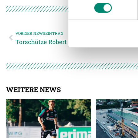
Wir verwenden Cookies, um I
und die Zugriffe auf unsere 
Website an unsere Partner fü
möglicherweise mit weiteren
der Dienste gesammelt habe
VORIGER NEWSEINTRAG
Torschütze Robert Zulj Man of the Match
Weitere Details, insbesond
WEITERE NEWS