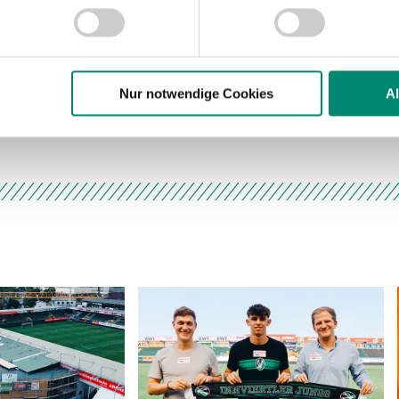
nhalte und Anzeigen zu personalisieren, Funktionen für soziale
Website zu analysieren. Außerdem geben wir Informationen zu I
r soziale Medien, Werbung und Analysen weiter. Unsere Partner
 Daten zusammen, die Sie ihnen bereitgestellt haben oder die s
n.
Nur notwendige Cookies
A
ere zu Speicherdauer und Empfänger entnehmen Sie unserer
Dat