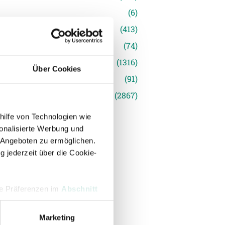
(6)
inger Ried
(413)
s
(74)
(1316)
Über Cookies
(91)
siert
(2867)
hilfe von Technologien wie
onalisierte Werbung und
 Angeboten zu ermöglichen.
g jederzeit über die Cookie-
hre Präferenzen im
Abschnitt
Marketing