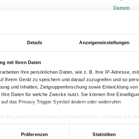
Damen
Junge Wik
eistet. Er hat sehr viel dazu beigetragen,
Nachwuch
ke SV Ried gewaltig verbessert haben. Er
Profis
familiären Vereinsstruktur für ihn sicher
Details
Anzeigeneinstellungen
Ticketing
d hoffe, dass wir weiterhin mit ihm in
Unkategori
r.
g mit Ihren Daten
arbeiten Ihre persönlichen Daten, wie z. B. Ihre IP-Adresse, mit
uf Ihrem Gerät zu speichern und darauf zuzugreifen und so pers
d ab der Frühjahrssaison Christoph
ung und Inhalten, Zielgruppenforschung sowie Entwicklung von
tner für den Bereich Marketing zur
 Ihre Daten für welche Zwecke nutzt. Sie können Ihre Einwilligun
hst das Studium der
 auf das Privacy Trigger Symbol ändern oder widerrufen
ventmanagement an der Privatuniversität
ie Ihre persönlichen Daten verarbeitet werden, und legen Sie I
 intensiv im Marketing-Bereich der SV
Präferenzen
Statistiken