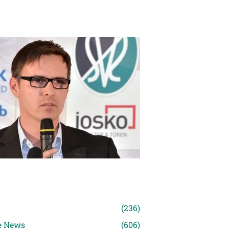
n
(236)
e News
(606)