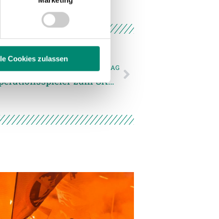
Marketing
 Medien anbieten zu können
hrer Verwendung unserer
 führen diese Informationen
ie im Rahmen Ihrer Nutzung
lle Cookies zulassen
NÄCHSTER NEWSEINTRAG
Gontie Junior Diomande als Kooperationsspieler zum SKU Amstetten
enschutzerklärung
.