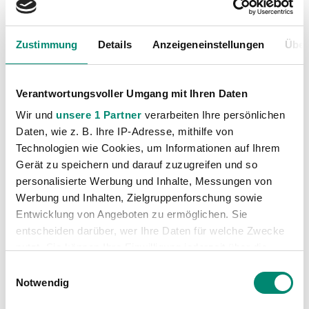
In der Bundesliga spielten die SV Guntamatic Ried
und der WAC bisher 28 Mal gegeneinander. Neun Mal
Zustimmung
Details
Anzeigeneinstellungen
Über
siegte Ried, elf Mal die Kärntner. Acht Spiele endeten
Unentschieden – bei einer Gesamttordifferenz von 35
zu 33 für Wolfsberg. Im Cup gab es bisher vier Spiele
Verantwortungsvoller Umgang mit Ihren Daten
gegeneinander. Zwei Mal setzte sich dabei Ried durch
Wir und
unsere 1 Partner
verarbeiten Ihre persönlichen
und zwei Mal der WAC.
Daten, wie z. B. Ihre IP-Adresse, mithilfe von
Technologien wie Cookies, um Informationen auf Ihrem
Gerät zu speichern und darauf zuzugreifen und so
personalisierte Werbung und Inhalte, Messungen von
Werbung und Inhalten, Zielgruppenforschung sowie
Entwicklung von Angeboten zu ermöglichen. Sie
entscheiden darüber, wer Ihre Daten für welche Zwecke
nutzt. Sie können Ihre Einwilligung jederzeit über die
Cookie-Erklärung oder durch Klicken auf das Privacy
Einwilligungsauswahl
Trigger Symbol ändern oder widerrufen
Notwendig