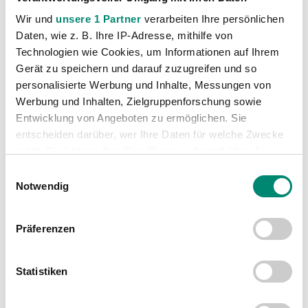
Kategorien
Wir und
unsere 1 Partner
verarbeiten Ihre persönlichen
Akademie
(236)
Daten, wie z. B. Ihre IP-Adresse, mithilfe von
Allgemeine News
(606)
Technologien wie Cookies, um Informationen auf Ihrem
Gerät zu speichern und darauf zuzugreifen und so
Damen
(6)
personalisierte Werbung und Inhalte, Messungen von
Junge Wikinger Ried
(413)
Werbung und Inhalten, Zielgruppenforschung sowie
Nachwuchs
(74)
Entwicklung von Angeboten zu ermöglichen. Sie
entscheiden darüber, wer Ihre Daten für welche Zwecke
Profis
(1316)
nutzt. Sie können Ihre Einwilligung jederzeit über die
Ticketing
(91)
Cookie-Erklärung oder durch Klicken auf das Privacy
Einwilligungsauswahl
Unkategorisiert
(2867)
Trigger Symbol ändern oder widerrufen
Notwendig
Erfahren Sie mehr darüber, wie Ihre persönlichen Daten
Präferenzen
verarbeitet werden, und legen Sie Ihre Präferenzen im
Abschnitt Einzelheiten
fest.
Statistiken
Wir verwenden Cookies, um Inhalte und Anzeigen zu
personalisieren, Funktionen für soziale Medien anbieten