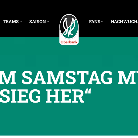
TEAMS
SAISON
FANS
NACHWUCH
AM SAMSTAG M
SIEG HER“