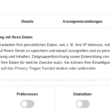
en ohne Niederlage, zuletzt feierte die
v ist das Kühbauer-Team allerdings
Details
Anzeigeneinstellungen
 Team mindestens einen Gegentreffer. Dafür
te Offensive der Liga.
g mit Ihren Daten
arbeiten Ihre persönlichen Daten, wie z. B. Ihre IP-Adresse, mit
uf Ihrem Gerät zu speichern und darauf zuzugreifen und so pers
Admira eine ausgeglichene Bilanz und steht
ung und Inhalten, Zielgruppenforschung sowie Entwicklung von
s Fuchsbichler-Team den
 Ihre Daten für welche Zwecke nutzt. Sie können Ihre Einwilligun
u. Auswärts holte die Admira in vier
 auf das Privacy Trigger Symbol ändern oder widerrufen
ie Ihre persönlichen Daten verarbeitet werden, und legen Sie I
 ungewohnten Problemen und warten auf
Präferenzen
Statistiken
s Wochenende trotz guter Leistung eine
nhalte und Anzeigen zu personalisieren, Funktionen für soziale
xtrem, dass wir zuhause so viele Spiele
Website zu analysieren. Außerdem geben wir Informationen zu I
s wir im eigenen Stadion eine Hausmacht
r soziale Medien, Werbung und Analysen weiter. Unsere Partner