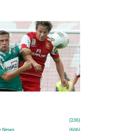
n
(236)
e News
(606)