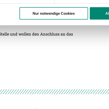
 Daten zusammen, die Sie ihnen bereitgestellt haben oder die s
die uns auch gegen Rapid wieder großartig
n.
den, da muss ein Sieg her,“ meint Kapitän
Nur notwendige Cookies
A
ere zu Speicherdauer und Empfänger entnehmen Sie unserer
Dat
 Stelle und wollen den Anschluss an das