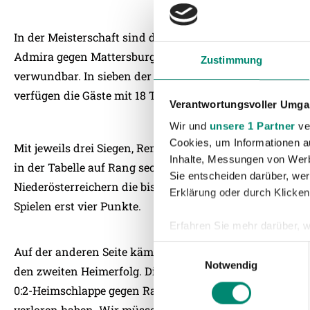
In der Meisterschaft sind die Gäste bereits seit drei Spiel
Admira gegen Mattersburg ein 5:1-Schützenfest. Defensi
Zustimmung
verwundbar. In sieben der neun Liga-Spiele erhielt das
verfügen die Gäste mit 18 Treffern aber auch über die bes
Verantwortungsvoller Umgan
Wir und
unsere 1 Partner
ver
Cookies, um Informationen a
Mit jeweils drei Siegen, Remis und Niederlagen hat die 
Inhalte, Messungen von Werb
in der Tabelle auf Rang sechs. In der 1. Runde fügte da
Sie entscheiden darüber, wer
Niederösterreichern die bisher einzige Heimniederlage z
Erklärung oder durch Klicken
Spielen erst vier Punkte.
Erfahren Sie mehr darüber, w
Einzelheiten
fest.
Einwilligungsauswahl
Auf der anderen Seite kämpfen die Rieder daheim mit
Notwendig
den zweiten Heimerfolg. Die SV Ried musste vergangene
Wir verwenden Cookies, um I
0:2-Heimschlappe gegen Rapid einstecken. „Es stört uns e
und die Zugriffe auf unsere 
verloren haben. Wir müssen uns wieder erarbeiten, das
Website an unsere Partner fü