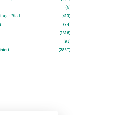
(6)
inger Ried
(413)
s
(74)
(1316)
(91)
siert
(2867)