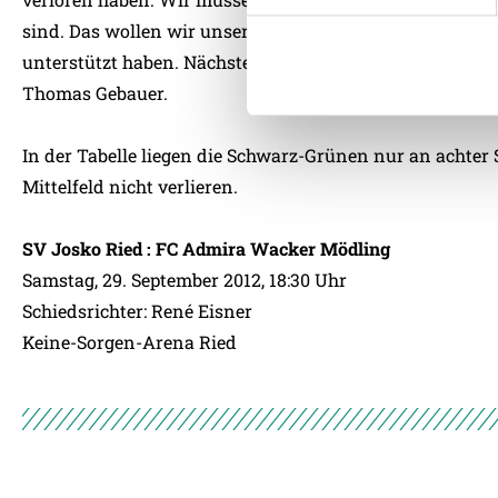
möglicherweise mit weiteren
sind. Das wollen wir unseren Fans aber wieder bieten, 
der Dienste gesammelt habe
unterstützt haben. Nächsten Samstag gibt es keine Ausre
Thomas Gebauer.
Weitere Details, insbesond
In der Tabelle liegen die Schwarz-Grünen nur an achter
Mittelfeld nicht verlieren.
SV Josko Ried : FC Admira Wacker Mödling
Samstag, 29. September 2012, 18:30 Uhr
Schiedsrichter: René Eisner
Keine-Sorgen-Arena Ried