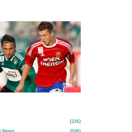
n
(236)
e News
(606)