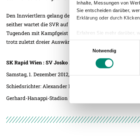
Inhalte, Messungen von Werb
Sie entscheiden darüber, wer
Den Innviertlern gelang der letzte Punktgewinn in der
Erklärung oder durch Klicken
seither wartet die SVR auf ein Erfolgserlebnis. Die Riede
Tugenden mit Kampfgeist und Einsatz bis zum Schluss,
Erfahren Sie mehr darüber, w
Einzelheiten
fest.
trotz zuletzt dreier Auswärtsniederlagen in Folge mit 
Einwilligungsauswahl
Notwendig
Wir verwenden Cookies, um I
SK Rapid Wien : SV Josko Ried
und die Zugriffe auf unsere 
Website an unsere Partner fü
Samstag, 1. Dezember 2012, 18:30 Uhr
möglicherweise mit weiteren
der Dienste gesammelt habe
Schiedsrichter: Alexander Harkam
Gerhard-Hanappi-Stadion Wien
Weitere Details, insbesond