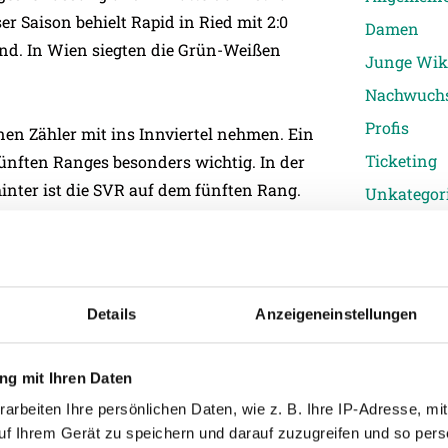
ser Saison behielt Rapid in Ried mit 2:0
Damen
nd. In Wien siegten die Grün-Weißen
Junge Wik
Nachwuch
Profis
nen Zähler mit ins Innviertel nehmen. Ein
Ticketing
ünften Ranges besonders wichtig. In der
hinter ist die SVR auf dem fünften Rang.
Unkategori
Details
Anzeigeneinstellungen
n Wochen Sieg und Niederlage regelmäßig
inem 2:0-Sieg am Wochenende nochmals
g mit Ihren Daten
In dieser Saison musste Rapid bereits zwei
arbeiten Ihre persönlichen Daten, wie z. B. Ihre IP-Adresse, mit
 gegen den WAC (0:2) einstecken. Rapid-
uf Ihrem Gerät zu speichern und darauf zuzugreifen und so pers
n Karte gegen Ried gesperrt.