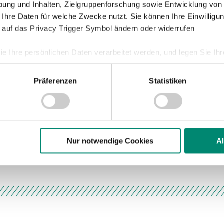
ung und Inhalten, Zielgruppenforschung sowie Entwicklung von
 Ihre Daten für welche Zwecke nutzt. Sie können Ihre Einwilligun
 Fremde Anfang Oktober gegen den WAC,
 auf das Privacy Trigger Symbol ändern oder widerrufen
r zeigten gegen Salzburg wieder ihre
 weshalb das Team von Gerhard Schweitzer
ie Ihre persönlichen Daten verarbeitet werden, und legen Sie I
großen Erwartungen nach Wien fährt.
Präferenzen
Statistiken
nhalte und Anzeigen zu personalisieren, Funktionen für soziale
Website zu analysieren. Außerdem geben wir Informationen zu I
r soziale Medien, Werbung und Analysen weiter. Unsere Partner
 Daten zusammen, die Sie ihnen bereitgestellt haben oder die s
n.
Nur notwendige Cookies
A
ere zu Speicherdauer und Empfänger entnehmen Sie unserer
Dat