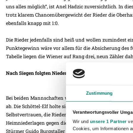
uns alles möglich“, ist Anel Hadzic zuversichtlich. In die
trotz klarem Chancenübergewicht der Rieder die Oberha
ebenfalls knapp mit 1:0.
Die Rieder jedenfalls sind heiß und wollen zumindest ei
Punktegewinn wäre vor allem für die Absicherung des f
Tabelle liegen die Wiener auf Rang drei, neun Zähler da
Nach Siegen folgten Niederlagen
Zustimmung
Bei beiden Mannschaften wechselten sich in den letzte
ab. Die Schöttel-Elf holte sich gegen die Admira mit e
Verantwortungsvoller Umgan
Selbstvertrauen, die Rieder bezwangen Salzburg mit 3:1. 
Wir und
unsere 1 Partner
ver
Heimniederlagen gegen die Austria und vor drei Wochen
Cookies, um Informationen a
Stürmer Guido Burgstaller ist nach seiner fünften Gelbe