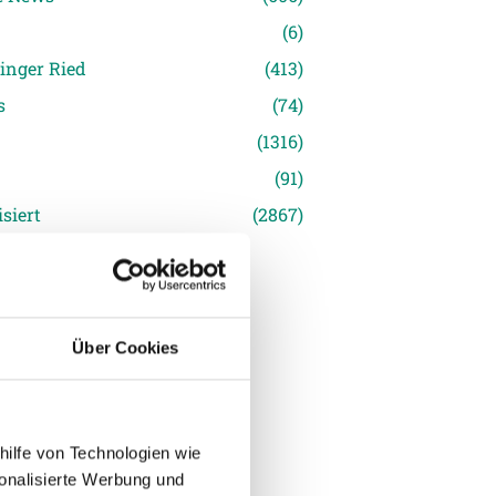
(6)
inger Ried
(413)
s
(74)
(1316)
(91)
siert
(2867)
Über Cookies
hilfe von Technologien wie
onalisierte Werbung und