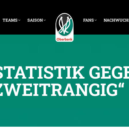
TEAMS
SAISON
FANS
NACHWUCH
 STATISTIK GEG
 ZWEITRANGIG“