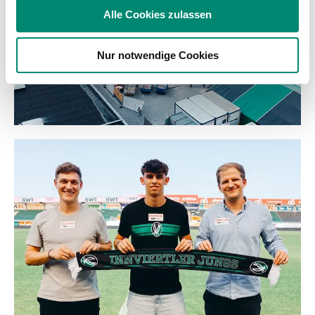
soziale Medien, Werbung und Analysen weiter. Unsere
Alle Cookies zulassen
Partner führen diese Informationen möglicherweise mit
weiteren Daten zusammen, die Sie ihnen bereitgestellt
Nur notwendige Cookies
haben oder die sie im Rahmen Ihrer Nutzung der Dienste
gesammelt haben.
Weitere Details, insbesondere zu Speicherdauer und
Empfänger entnehmen Sie unserer
Datenschutzerklärung
.