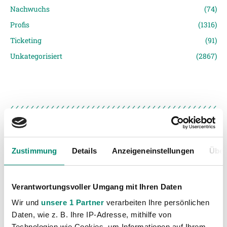
Nachwuchs
(74)
Profis
(1316)
Ticketing
(91)
Unkategorisiert
(2867)
Zustimmung
Details
Anzeigeneinstellungen
Über
VORIGER NEWSEINTRAG
NÄCHSTER NEWSEINTRAG
2:0 – SV Ried steht im Cup-Halbfinale
3:0 – Junge Wikinger bleiben weiterhin ohne Gegentreffer
Verantwortungsvoller Umgang mit Ihren Daten
Wir und
unsere 1 Partner
verarbeiten Ihre persönlichen
Daten, wie z. B. Ihre IP-Adresse, mithilfe von
Technologien wie Cookies, um Informationen auf Ihrem